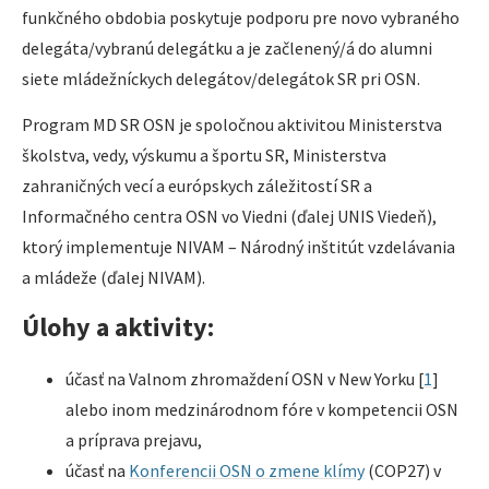
funkčného obdobia poskytuje podporu pre novo vybraného
delegáta/vybranú delegátku a je začlenený/á do alumni
siete mládežníckych delegátov/delegátok SR pri OSN.
Program MD SR OSN je spoločnou aktivitou Ministerstva
školstva, vedy, výskumu a športu SR, Ministerstva
zahraničných vecí a európskych záležitostí SR a
Informačného centra OSN vo Viedni (ďalej UNIS Viedeň),
ktorý implementuje NIVAM – Národný inštitút vzdelávania
a mládeže (ďalej NIVAM).
Úlohy a aktivity:
účasť na Valnom zhromaždení OSN v New Yorku [
1
]
alebo inom medzinárodnom fóre v kompetencii OSN
a príprava prejavu,
účasť na
Konferencii OSN o zmene klímy
(COP27) v