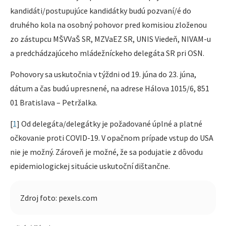
kandidáti/postupujúce kandidátky budú pozvaní/é do
druhého kola na osobný pohovor pred komisiou zloženou
zo zástupcu MŠVVaŠ SR, MZVaEZ SR, UNIS Viedeň, NIVAM-u
a predchádzajúceho mládežníckeho delegáta SR pri OSN.
Pohovory sa uskutočnia v týždni od 19. júna do 23. júna,
dátum a čas budú upresnené, na adrese Hálova 1015/6, 851
01 Bratislava – Petržalka.
[
1
] Od delegáta/delegátky je požadované úplné a platné
očkovanie proti COVID-19. V opačnom prípade vstup do USA
nie je možný. Zároveň je možné, že sa podujatie z dôvodu
epidemiologickej situácie uskutoční dištančne.
Zdroj foto: pexels.com