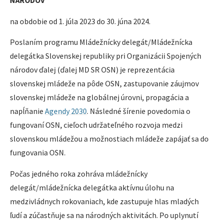
NÁRODOV
na obdobie od 1. júla 2023 do 30. júna 2024.
Poslaním programu Mládežnícky delegát/Mládežnícka
delegátka Slovenskej republiky pri Organizácii Spojených
národov ďalej (ďalej MD SR OSN) je reprezentácia
slovenskej mládeže na pôde OSN, zastupovanie záujmov
slovenskej mládeže na globálnej úrovni, propagácia a
napĺňanie
Agendy 2030
. Následné šírenie povedomia o
fungovaní OSN, cieľoch udržateľného rozvoja medzi
slovenskou mládežou a možnostiach mládeže zapájať sa do
fungovania OSN.
Počas jedného roka zohráva mládežnícky
delegát/mládežnícka delegátka aktívnu úlohu na
medzivládnych rokovaniach, kde zastupuje hlas mladých
ľudí a zúčastňuje sa na národných aktivitách. Po uplynutí