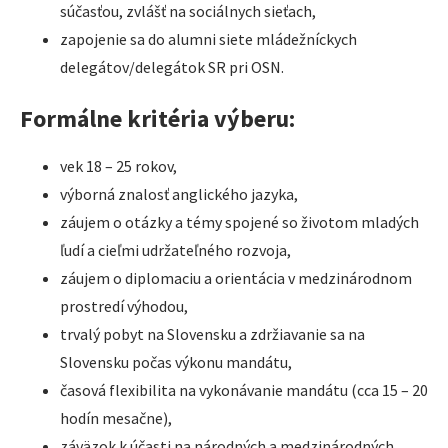
súčasťou, zvlášť na sociálnych sieťach,
zapojenie sa do alumni siete mládežníckych
delegátov/delegátok SR pri OSN.
Formálne kritéria výberu:
vek 18 – 25 rokov,
výborná znalosť anglického jazyka,
záujem o otázky a témy spojené so životom mladých
ľudí a cieľmi udržateľného rozvoja,
záujem o diplomaciu a orientácia v medzinárodnom
prostredí výhodou,
trvalý pobyt na Slovensku a zdržiavanie sa na
Slovensku počas výkonu mandátu,
časová flexibilita na vykonávanie mandátu (cca 15 – 20
hodín mesačne),
záväzok k účasti na národných a medzinárodných