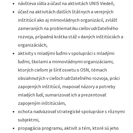
návšteva sídla a účasť na aktivitách UNIS Viedeň,
účasť na aktivitách ďalších štátnych a verejných
inštitúcií ako aj mimovládnych organizácií, zvlášť
zameraných na problematiku cieľov udržateľného
rozvoja, prípadná krátka stáž v daných inštitúciách a
organizáciách,
aktivity s mladými ľuďmi v spolupráci s mladými
ľuďmi, školami a mimovládnymi organizáciami,
ktorých cieľom je šíriť osvetu o OSN, témach
obsiahnutých v cieľoch udržateľného rozvoja, práci
zapojených inštitúcií, mapovať názory a potreby
mladých ľudí, sumarizovať ich a prezentovať
zapojeným inštitúciám,
ochota nadväzovať strategické spolupráce s rôznymi
subjektmi,
propagácia programu, aktivít a tém, ktoré sú jeho