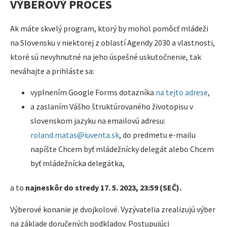
VÝBEROVÝ PROCES
Ak máte skvelý program, ktorý by mohol pomôcť mládeži
na Slovensku v niektorej z oblastí Agendy 2030 a vlastnosti,
ktoré sú nevyhnutné na jeho úspešné uskutočnenie, tak
neváhajte a prihláste sa:
vyplnením Google Forms dotazníka
na tejto adrese
,
a zaslaním Vášho štruktúrovaného životopisu v
slovenskom jazyku na emailovú adresu:
roland.matas@iuventa.sk
, do predmetu e-mailu
napíšte Chcem byť mládežnícky delegát alebo Chcem
byť mládežnícka delegátka,
a to
najneskôr do stredy 17. 5. 2023, 23:59 (SEČ).
Výberové konanie je dvojkolové. Vyzývatelia zrealizujú výber
na základe doručených podkladov. Postupujúci