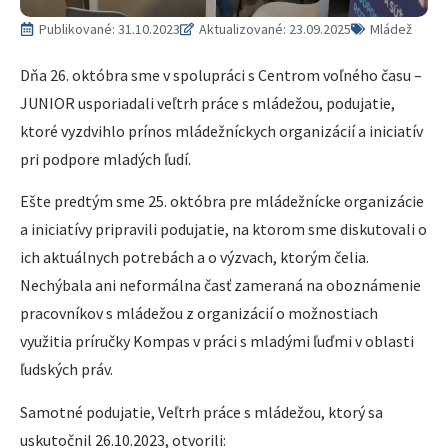
Publikované:
31.10.2023
Aktualizované: 23.09.2025
Mládež
Dňa 26. októbra sme v spolupráci s Centrom voľného času –
JUNIOR usporiadali veľtrh práce s mládežou, podujatie,
ktoré vyzdvihlo prínos mládežníckych organizácií a iniciatív
pri podpore mladých ľudí.
Ešte predtým sme 25. októbra pre mládežnícke organizácie
a iniciatívy pripravili podujatie, na ktorom sme diskutovali o
ich aktuálnych potrebách a o výzvach, ktorým čelia.
Nechýbala ani neformálna časť zameraná na oboznámenie
pracovníkov s mládežou z organizácií o možnostiach
využitia príručky Kompas v práci s mladými ľuďmi v oblasti
ľudských práv.
Samotné podujatie, Veľtrh práce s mládežou, ktorý sa
uskutočnil 26.10.2023, otvorili: