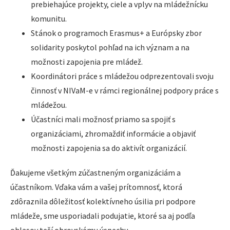
prebiehajúce projekty, ciele a vplyv na mládežnícku
komunitu.
Stánok o programoch Erasmus+ a Európsky zbor
solidarity poskytol pohľad na ich význam a na
možnosti zapojenia pre mládež.
Koordinátori práce s mládežou odprezentovali svoju
činnosť v NIVaM-e v rámci regionálnej podpory práce s
mládežou.
Účastníci mali možnosť priamo sa spojiť s
organizáciami, zhromaždiť informácie a objaviť
možnosti zapojenia sa do aktivít organizácií.
Ďakujeme všetkým zúčastneným organizáciám a
účastníkom. Vďaka vám a vašej prítomnosť, ktorá
zdôraznila dôležitosť kolektívneho úsilia pri podpore
mládeže, sme usporiadali podujatie, ktoré sa aj podľa
ohlasov teší obrovskému úspechu.