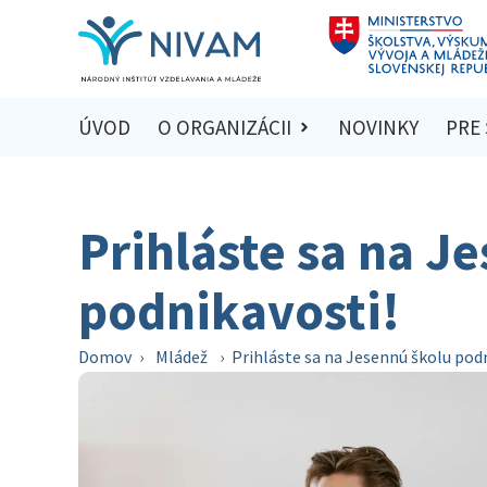
ÚVOD
O ORGANIZÁCII
NOVINKY
PRE
Prihláste sa na J
podnikavosti!
Domov
›
Mládež
›
Prihláste sa na Jesennú školu pod