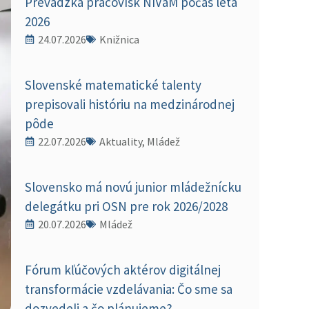
Prevádzka pracovísk NIVaM počas leta
2026
24.07.2026
Knižnica
Slovenské matematické talenty
prepisovali históriu na medzinárodnej
pôde
22.07.2026
Aktuality, Mládež
Slovensko má novú junior mládežnícku
delegátku pri OSN pre rok 2026/2028
20.07.2026
Mládež
Fórum kľúčových aktérov digitálnej
transformácie vzdelávania: Čo sme sa
dozvedeli a čo plánujeme?