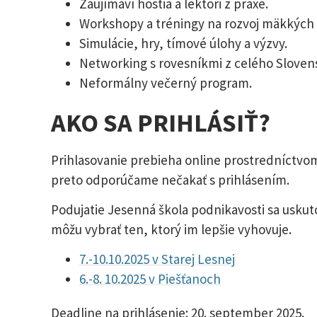
Zaujímaví hostia a lektori z praxe.
Workshopy a tréningy na rozvoj mäkkých a
Simulácie, hry, tímové úlohy a výzvy.
Networking s rovesníkmi z celého Sloven
Neformálny večerný program.
AKO SA PRIHLÁSIŤ?
Prihlasovanie prebieha online prostredníctvom
preto odporúčame nečakať s prihlásením.
Podujatie Jesenná škola podnikavosti sa uskuto
môžu vybrať ten, ktorý im lepšie vyhovuje.
7.-10.10.2025 v Starej Lesnej
6.-8. 10.2025 v Piešťanoch
Deadline na prihlásenie: 20. september 2025.