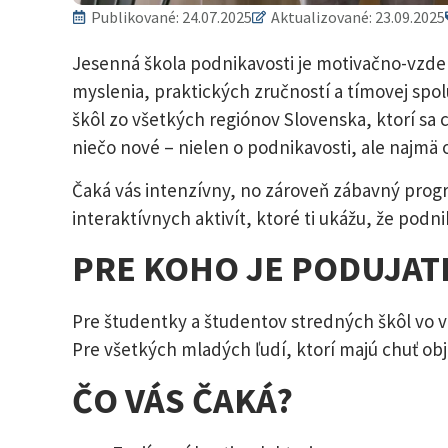
Publikované:
24.07.2025
Aktualizované: 23.09.2025
Jesenná škola podnikavosti je motivačno-vzde
myslenia, praktických zručností a tímovej spo
škôl zo všetkých regiónov Slovenska, ktorí sa ch
niečo nové – nielen o podnikavosti, ale najmä
Čaká vás intenzívny, no zároveň zábavný progr
interaktívnych aktivít, ktoré ti ukážu, že podni
PRE KOHO JE PODUJAT
Pre študentky a študentov stredných škôl vo v
Pre všetkých mladých ľudí, ktorí majú chuť obj
ČO VÁS ČAKÁ?