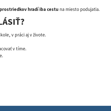
 prostriedkov hradí iba cestu
na miesto podujatia.
LÁSIŤ?
ole, v práci aj v živote.
covať v tíme.
e.