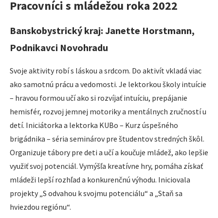
Pracovníci s mládežou roka 2022
Banskobystrický kraj: Janette Horstmann,
Podnikavci Novohradu
Svoje aktivity robí s láskou a srdcom. Do aktivít vkladá viac
ako samotnú prácu a vedomosti. Je lektorkou školy intuície
– hravou formou učí ako si rozvíjať intuíciu, prepájanie
hemisfér, rozvoj jemnej motoriky a mentálnych zručností u
detí. Iniciátorka a lektorka KUBo – Kurz úspešného
brigádnika – séria seminárov pre študentov stredných škôl.
Organizuje tábory pre deti a učí a koučuje mládež, ako lepšie
využiť svoj potenciál. Vymýšľa kreatívne hry, pomáha získať
mládeži lepší rozhľad a konkurenčnú výhodu. Iniciovala
projekty „S odvahou k svojmu potenciálu“ a „Staň sa
hviezdou regiónu“.