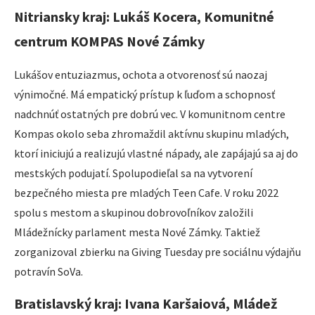
Nitriansky kraj: Lukáš Kocera, Komunitné
centrum KOMPAS Nové Zámky
Lukášov entuziazmus, ochota a otvorenosť sú naozaj
výnimočné. Má empatický prístup k ľuďom a schopnosť
nadchnúť ostatných pre dobrú vec. V komunitnom centre
Kompas okolo seba zhromaždil aktívnu skupinu mladých,
ktorí iniciujú a realizujú vlastné nápady, ale zapájajú sa aj do
mestských podujatí. Spolupodieľal sa na vytvorení
bezpečného miesta pre mladých Teen Cafe. V roku 2022
spolu s mestom a skupinou dobrovoľníkov založili
Mládežnícky parlament mesta Nové Zámky. Taktiež
zorganizoval zbierku na Giving Tuesday pre sociálnu výdajňu
potravín SoVa.
Bratislavský kraj: Ivana Karšaiová, Mládež