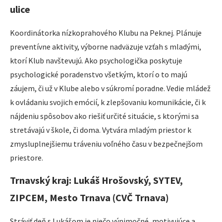
ulice
Koordinátorka nízkoprahového Klubu na Peknej. Plánuje
preventívne aktivity, výborne nadväzuje vzťah s mladými,
ktorí Klub navštevujú. Ako psychologička poskytuje
psychologické poradenstvo všetkým, ktorí o to majú
záujem, či už v Klube alebo v súkromí poradne. Vedie mládež
k ovládaniu svojich emócií, k zlepšovaniu komunikácie, či k
nájdeniu spôsobov ako riešiť určité situácie, s ktorými sa
stretávajú v škole, či doma. Vytvára mladým priestor k
zmysluplnejšiemu tráveniu voľného času v bezpečnejšom
priestore.
Trnavský kraj: Lukáš Hrošovský, SYTEV,
ZIPCEM, Mesto Trnava (CVČ Trnava)
Stráviť deň s Lukášom je niečo výnimočné, motivujúce a