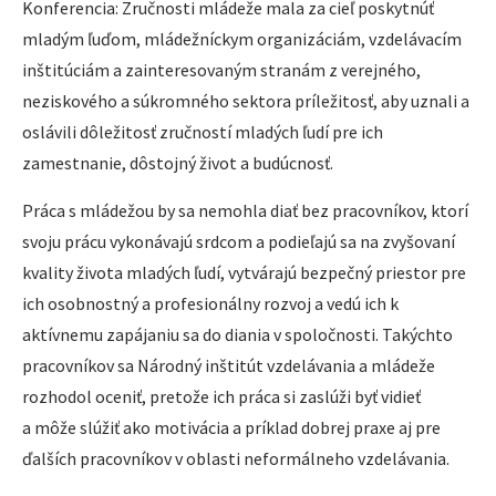
Konferencia: Zručnosti mládeže mala za cieľ poskytnúť
mladým ľuďom, mládežníckym organizáciám, vzdelávacím
inštitúciám a zainteresovaným stranám z verejného,
neziskového a súkromného sektora príležitosť, aby uznali a
oslávili dôležitosť zručností mladých ľudí pre ich
zamestnanie, dôstojný život a budúcnosť.
Práca s mládežou by sa nemohla diať bez pracovníkov, ktorí
svoju prácu vykonávajú srdcom a podieľajú sa na zvyšovaní
kvality života mladých ľudí, vytvárajú bezpečný priestor pre
ich osobnostný a profesionálny rozvoj a vedú ich k
aktívnemu zapájaniu sa do diania v spoločnosti. Takýchto
pracovníkov sa Národný inštitút vzdelávania a mládeže
rozhodol oceniť, pretože ich práca si zaslúži byť vidieť
a môže slúžiť ako motivácia a príklad dobrej praxe aj pre
ďalších pracovníkov v oblasti neformálneho vzdelávania.