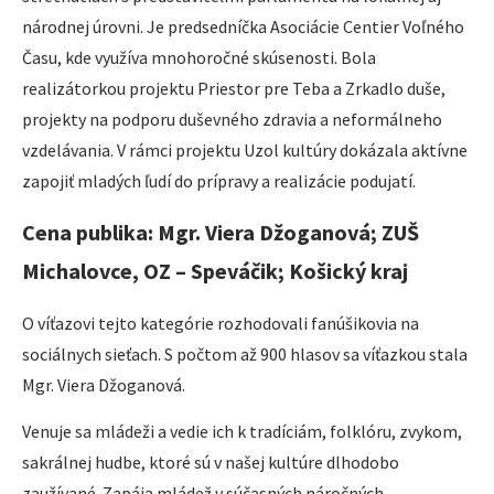
národnej úrovni. Je predsedníčka Asociácie Centier Voľného
Času, kde využíva mnohoročné skúsenosti. Bola
realizátorkou projektu Priestor pre Teba a Zrkadlo duše,
projekty na podporu duševného zdravia a neformálneho
vzdelávania. V rámci projektu Uzol kultúry dokázala aktívne
zapojiť mladých ľudí do prípravy a realizácie podujatí.
Cena publika: Mgr. Viera Džoganová; ZUŠ
Michalovce, OZ – Speváčik; Košický kraj
O víťazovi tejto kategórie rozhodovali fanúšikovia na
sociálnych sieťach. S počtom až 900 hlasov sa víťazkou stala
Mgr. Viera Džoganová.
Venuje sa mládeži a vedie ich k tradíciám, folklóru, zvykom,
sakrálnej hudbe, ktoré sú v našej kultúre dlhodobo
zaužívané. Zapája mládež v súčasných náročných