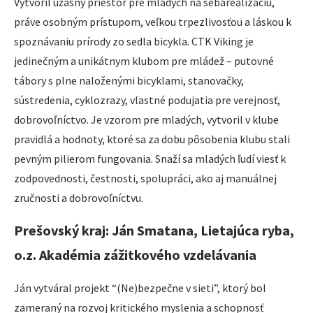
Vytvoril úžasný priestor pre mladých na sebarealizáciu,
práve osobným prístupom, veľkou trpezlivosťou a láskou k
spoznávaniu prírody zo sedla bicykla. CTK Viking je
jedinečným a unikátnym klubom pre mládež – putovné
tábory s plne naloženými bicyklami, stanovačky,
sústredenia, cyklozrazy, vlastné podujatia pre verejnosť,
dobrovoľníctvo. Je vzorom pre mladých, vytvoril v klube
pravidlá a hodnoty, ktoré sa za dobu pôsobenia klubu stali
pevným pilierom fungovania. Snaží sa mladých ľudí viesť k
zodpovednosti, čestnosti, spolupráci, ako aj manuálnej
zručnosti a dobrovoľníctvu.
Prešovský kraj: Ján Smatana, Lietajúca ryba,
o.z. Akadémia zážitkového vzdelávania
Ján vytváral projekt “(Ne)bezpečne v sieti”, ktorý bol
zameraný na rozvoj kritického myslenia a schopnosť