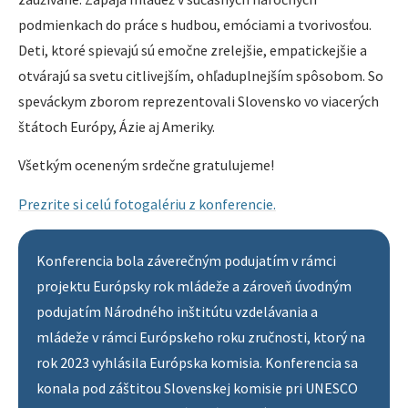
podmienkach do práce s hudbou, emóciami a tvorivosťou.
Deti, ktoré spievajú sú emočne zrelejšie, empatickejšie a
otvárajú sa svetu citlivejším, ohľaduplnejším spôsobom. So
speváckym zborom reprezentovali Slovensko vo viacerých
štátoch Európy, Ázie aj Ameriky.
Všetkým oceneným srdečne gratulujeme!
Prezrite si celú fotogalériu z konferencie.
Konferencia bola záverečným podujatím v rámci
projektu Európsky rok mládeže a zároveň úvodným
podujatím Národného inštitútu vzdelávania a
mládeže v rámci Európskeho roku zručnosti, ktorý na
rok 2023 vyhlásila Európska komisia. Konferencia sa
konala pod záštitou Slovenskej komisie pri UNESCO