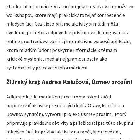
zhodnotiť informácie. V rámci projektu realizoval množstvo
workshopov, ktoré majú prakticky rozvíjať kompetencie
mladých ľudí. Cez tieto priame aktivity si mladí môžu
uvedomiť potrebu zodpovedne pristupovať k fungovaniu v
online prostredí. vytvorili aj interaktívnu webovú aplikáciu,
ktorá mladým ľuďom poskytne informácie k témam
kritické myslenie, mediálnej gramotnosti a ako
systematicky pracovať s informáciami.
Žilinský kraj: Andrea Kalužová, Úsmev prosím!
Aďka spolu s kamarátkou pred troma rokmi začali
pripravovať aktivity pre mladých ľudí z Oravy, ktorí majú
Downov syndróm. Vytvorili projekt Úsmev prosím!, ktorý
pripravuje pravidelné aktivity a príležitosti pre túto skupinu
mladých ľudí. Napríklad aktivity na ranči, športové dni,