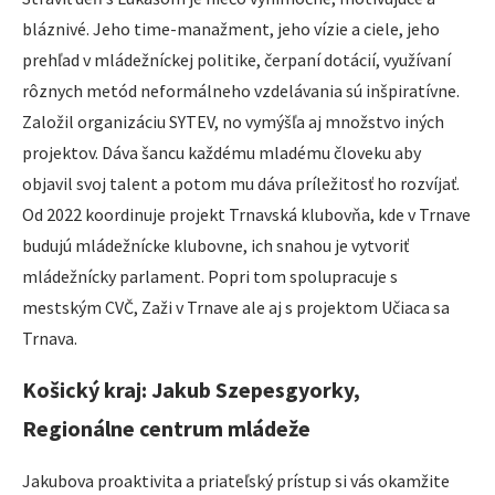
bláznivé. Jeho time-manažment, jeho vízie a ciele, jeho
prehľad v mládežníckej politike, čerpaní dotácií, využívaní
rôznych metód neformálneho vzdelávania sú inšpiratívne.
Založil organizáciu SYTEV, no vymýšľa aj množstvo iných
projektov. Dáva šancu každému mladému človeku aby
objavil svoj talent a potom mu dáva príležitosť ho rozvíjať.
Od 2022 koordinuje projekt Trnavská klubovňa, kde v Trnave
budujú mládežnícke klubovne, ich snahou je vytvoriť
mládežnícky parlament. Popri tom spolupracuje s
mestským CVČ, Zaži v Trnave ale aj s projektom Učiaca sa
Trnava.
Košický kraj: Jakub Szepesgyorky,
Regionálne centrum mládeže
Jakubova proaktivita a priateľský prístup si vás okamžite