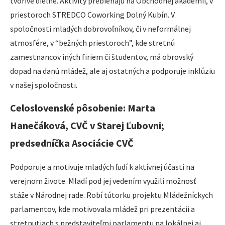
tvorivé dielne. Aktivity prebiehajú na Obchodnej akadémii, v
priestoroch STREDCO Coworking Dolný Kubín. V
spoločnosti mladých dobrovoľníkov, či v neformálnej
atmosfére, v “bežných priestoroch”, kde stretnú
zamestnancov iných firiem či študentov, má obrovský
dopad na danú mládež, ale aj ostatných a podporuje inklúziu
v našej spoločnosti.
Celoslovenské pôsobenie: Marta
Hanečáková, CVČ v Starej Ľubovni;
predsedníčka Asociácie CVČ
Podporuje a motivuje mladých ľudí k aktívnej účasti na
verejnom živote. Mladí pod jej vedením využili možnosť
stáže v Národnej rade. Robí tútorku projektu Mládežníckych
parlamentov, kde motivovala mládež pri prezentácii a
stretnutiach s predstaviteľmi parlamentu na lokálnej aj