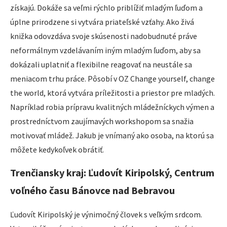
získajú. Dokáže sa veľmi rýchlo priblížiť mladým ľuďom a
úplne prirodzene si vytvára priateľské vzťahy. Ako živá
knižka odovzdáva svoje skúsenosti nadobudnuté práve
neformálnym vzdelávaním iným mladým ľuďom, aby sa
dokázali uplatniť a flexibilne reagovať na neustále sa
meniacom trhu práce. Pôsobí v OZ Change yourself, change
the world, ktorá vytvára príležitosti a priestor pre mladých.
Napríklad robia prípravu kvalitných mládežníckych výmen a
prostredníctvom zaujímavých workshopom sa snažia
motivovať mládež. Jakub je vnímaný ako osoba, na ktorú sa
môžete kedykoľvek obrátiť.
Trenčiansky kraj: Ľudovít Kiripolský, Centrum
voľného času Bánovce nad Bebravou
Ľudovít Kiripolský je výnimočný človek s veľkým srdcom.