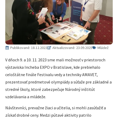
Publikované:
18.12.2023
Aktualizované: 23.09.2025
Mládež
V dňoch 9. a 10. 11. 2023 sme mali možnosť v priestoroch
výstaviska Incheba EXPO v Bratislave, kde prebiehalo
celoštátne finále Festivalu vedy a techniky AMAVET,
prezentovať predmetové olympiády a súťaže pre základné a
stredné školy, ktoré zabezpečuje Národný inštitút
vzdelávania a mládeže.
Návštevníci, prevažne žiaci a učitelia, si mohli zasúťažiť a
získať drobné ceny. Medzi pútavé aktivity patrilo