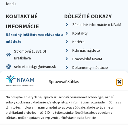
fondu.
KONTAKTNÉ
DÔLEŽITÉ ODKAZY
Základné informácie o NIVaM
INFORMÁCIE
Kontakty
Národný inštitút vzdelávania a
mládeže
Kariéra
Kde nás nájdete
Stromová 1, 831 01
Bratislava
Pracoviská NIVaM
sekretariat.gr@nivam.sk
Dokumenty inštitúcie
IČO: 00164348
Knižnica
Spravovať Súhlas
DIČ: 2020798714
Na poskytovanie tých najlepších skúseností používame technológie, ako sú
súbory cookie na ukladanie a/alebo prístup k informáciám o zariadení. Súhlas s
týmito technológiami nám umožní spracovávať údaje, ako je správanie pri
prehliadaní alebo jedinečné ID na tejto stránke. Nesúhlas alebo odvolanie
Zásady ochrany súkromia
súhlasu môže nepriaznivo ovplyvniť určité vlastnosti a funkcie.
Vyhlásenie o prístupnosti