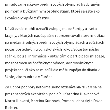
priraďovanie názvov predmetových olympiád k vybraným
pojmom a k významným osobnostiam, ktoré sa ešte ako
školáci olympiád zúčastnili.
Návštevníci mohli označiť v slepej mape Európy a sveta
krajiny, v ktorých nás úspešne reprezentovali slovenskí žiaci
na medzinárodných predmetových olympiádach a súťažiach
počas posledných troch školských rokov. Súčasťou nášho
stánku boli aj informácie k aktivitám o participácii mládeže,
možnostiach mládežníckych výmen, dobrovoľníckych
projektoch, či ako sa mladí ľudia môžu zapájať do diania v
škole, v komunite a v Európe.
Za Odbor podpory neformálneho vzdelávania NIVaM sa na
prezentačných aktivitách podieľali Katarína Hlavandová,
Marta Hlavatá, Martina Kurinová, Roman Lehotský a Dávid
Richter.