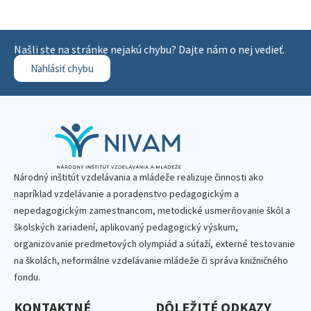
Našli ste na stránke nejakú chybu? Dajte nám o nej vedieť.
Nahlásiť chybu
Národný inštitút vzdelávania a mládeže realizuje činnosti ako
napríklad vzdelávanie a poradenstvo pedagogickým a
nepedagogickým zamestnancom, metodické usmerňovanie škôl a
školských zariadení, aplikovaný pedagogický výskum,
organizovanie predmetových olympiád a súťaží, externé testovanie
na školách, neformálne vzdelávanie mládeže či správa knižničného
fondu.
KONTAKTNÉ
DÔLEŽITÉ ODKAZY