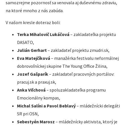
samozrejme pozornosť sa venovala aj duševnému zdraviu,
na ktoré mnoho z nás zabúda.
V našom kresle doteraz boli:
Terka Mihalovič Lukáčová
– zakladateľka projektu
DASATO,
Julián Gerhart
– zakladateľ projektu zmudri.sk,
Eva Matejčíková
– manažérka festivalu neformálnej
dobrovoľníckej skupine The Young Office Žilina,
Jozef Gašparík
– zakladateľ pracovných portálov:
pracuj.sk a praxuj.sk,
Anka Viľchová
– spoluzakladateľka programu
Emocionálny kompas,
Michal Salíni a Pavol Beblavý
– mládežnícki delegáti
SR pri OSN,
Sebestyén Marosz
– mládežnícky aktivista, ktorý je