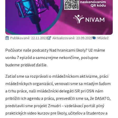
Publikované:
22.11.2023
Aktualizované: 23.09.2025
Mládež
Počúvate naše podcasty Nad hranicami školy? Už máme
vonku 7 epizód a samozrejme nekončíme, postupne
budeme pridávať ďalšie.
Zatiaľ sme sa rozprávali o mládežníckom aktivizme, práci
mládežníckych organizácií, venovali sme sa mladým ľuďom
a trhu práce, naši mládežnícki delegáti SR pri OSN nám
priblížili ich agendu a prácu, presvedčili sme sa, že DASATO,
predstavili sme projekt Zmudri – vzdelávací portál plný
praktických video kurzov pre školy, učiteľov a študentov a