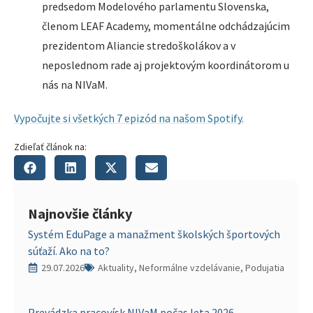
predsedom Modelového parlamentu Slovenska,
členom LEAF Academy, momentálne odchádzajúcim
prezidentom Aliancie stredoškolákov a v
neposlednom rade aj projektovým koordinátorom u
nás na NIVaM.
Vypočujte si všetkých 7 epizód na našom Spotify.
Zdieľať článok na:
Najnovšie články
Systém EduPage a manažment školských športových
súťaží. Ako na to?
29.07.2026
Aktuality, Neformálne vzdelávanie, Podujatia
Prevádzka pracovísk NIVaM počas leta 2026