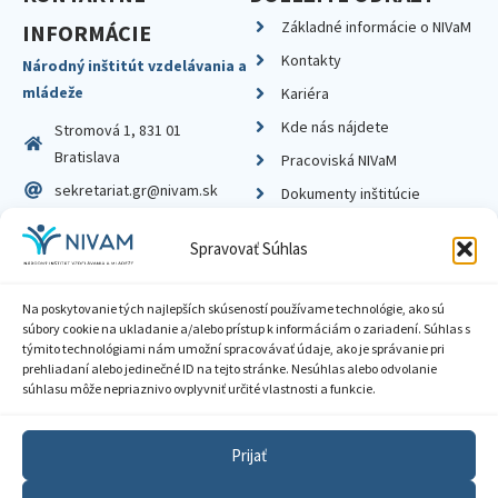
Základné informácie o NIVaM
INFORMÁCIE
Kontakty
Národný inštitút vzdelávania a
mládeže
Kariéra
Kde nás nájdete
Stromová 1, 831 01
Bratislava
Pracoviská NIVaM
sekretariat.gr@nivam.sk
Dokumenty inštitúcie
IČO: 00164348
Knižnica
Spravovať Súhlas
DIČ: 2020798714
Na poskytovanie tých najlepších skúseností používame technológie, ako sú
súbory cookie na ukladanie a/alebo prístup k informáciám o zariadení. Súhlas s
týmito technológiami nám umožní spracovávať údaje, ako je správanie pri
prehliadaní alebo jedinečné ID na tejto stránke. Nesúhlas alebo odvolanie
Zásady ochrany súkromia
súhlasu môže nepriaznivo ovplyvniť určité vlastnosti a funkcie.
Vyhlásenie o prístupnosti
Prijať
Sprístupnenie informácií