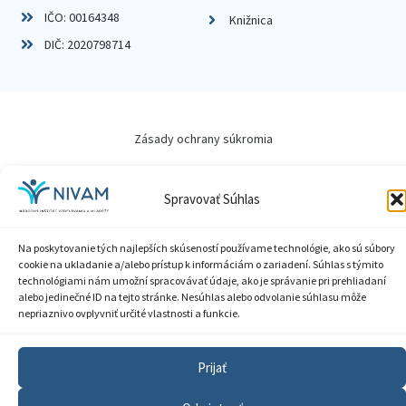
IČO: 00164348
Knižnica
DIČ: 2020798714
Zásady ochrany súkromia
Vyhlásenie o prístupnosti
Spravovať Súhlas
Sprístupnenie informácií
Na poskytovanie tých najlepších skúseností používame technológie, ako sú súbory
Nastavenia cookies
cookie na ukladanie a/alebo prístup k informáciám o zariadení. Súhlas s týmito
technológiami nám umožní spracovávať údaje, ako je správanie pri prehliadaní
GDPR
alebo jedinečné ID na tejto stránke. Nesúhlas alebo odvolanie súhlasu môže
nepriaznivo ovplyvniť určité vlastnosti a funkcie.
© 2026 Národný inštitút vzdelávania a mládeže
Prijať