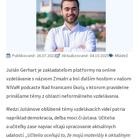
Publikované:
26.07.2023
Aktualizované: 04.10.2025
Mládež
Julián Gerhart je zakladateľom platformy na online
vzdelávanie s názvom Zmudri a bol ďalším hosťom v našom
NIVaM podcaste Nad hranicami školy, v ktorom pravidelne
prinášame témy z oblasti neformálneho vzdelávania.
Medzi Juliánove obľúbené témy vzdelávacích videí patria
napríklad demokracia, deľba moci či ústava. Učitelia
a učiteľky zase najviac vítajú spracovanie aktuálnych
udalostí.
„Učitelia oceňujú to, že majú materiály k aktuálnym