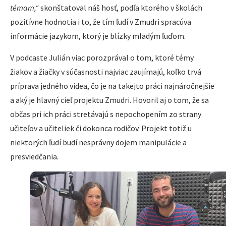
témam,“
skonštatoval náš hosť, podľa ktorého v školách
pozitívne hodnotia i to, že tím ľudí v Zmudri spracúva
informácie jazykom, ktorý je blízky mladým ľuďom.
V podcaste Julián viac porozprával o tom, ktoré témy
žiakov a žiačky v súčasnosti najviac zaujímajú, koľko trvá
príprava jedného videa, čo je na takejto práci najnáročnejšie
a aký je hlavný cieľ projektu Zmudri. Hovoril aj o tom, že sa
občas pri ich práci stretávajú s nepochopením zo strany
učiteľov a učiteliek či dokonca rodičov. Projekt totiž u
niektorých ľudí budí nesprávny dojem manipulácie a
presviedčania.