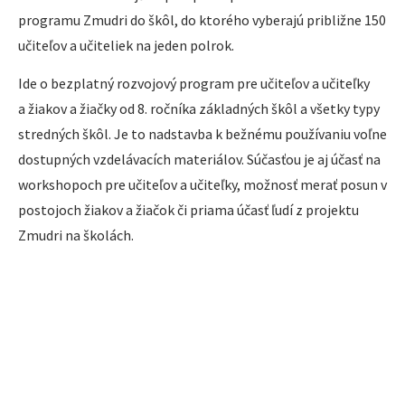
programu Zmudri do škôl, do ktorého vyberajú približne 150
učiteľov a učiteliek na jeden polrok.
Ide o bezplatný rozvojový program pre učiteľov a učiteľky
a žiakov a žiačky od 8. ročníka základných škôl a všetky typy
stredných škôl. Je to nadstavba k bežnému používaniu voľne
dostupných vzdelávacích materiálov. Súčasťou je aj účasť na
workshopoch pre učiteľov a učiteľky, možnosť merať posun v
postojoch žiakov a žiačok či priama účasť ľudí z projektu
Zmudri na školách.