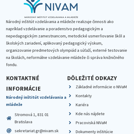
Národný inštitút vzdelávania a mládeže realizuje činnosti ako
napríklad vzdelávanie a poradenstvo pedagogickým a
nepedagogickým zamestnancom, metodické usmerňovanie škôl a
školských zariadení, aplikovaný pedagogický výskum,
organizovanie predmetových olympiád a súťaží, externé testovanie
na školách, neformálne vzdelávanie mládeže či správa knižničného
fondu.
KONTAKTNÉ
DÔLEŽITÉ ODKAZY
Základné informácie o NIVaM
INFORMÁCIE
Kontakty
Národný inštitút vzdelávania a
mládeže
Kariéra
Kde nás nájdete
Stromová 1, 831 01
Bratislava
Pracoviská NIVaM
sekretariat.gr@nivam.sk
Dokumenty inštitúcie