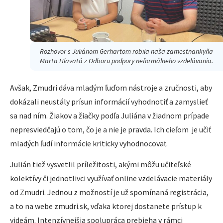
Rozhovor s Juliánom Gerhartom robila naša zamestnankyňa
Marta Hlavatá z Odboru podpory neformálneho vzdelávania.
Avšak, Zmudri dáva mladým ľuďom nástroje a zručnosti, aby
dokázali neustály prísun informácií vyhodnotiť a zamyslieť
sa nad ním. Žiakov a žiačky podľa Juliána v žiadnom prípade
nepresviedčajú o tom, čo je a nie je pravda. Ich cieľom je učiť
mladých ľudí informácie kriticky vyhodnocovať.
Julián tiež vysvetlil príležitosti, akými môžu učiteľské
kolektívy či jednotlivci využívať online vzdelávacie materiály
od Zmudri. Jednou z možností je už spomínaná registrácia,
a to na webe zmudri.sk, vďaka ktorej dostanete prístup k
videám. Intenzívnejšia spolupráca prebieha v rámci