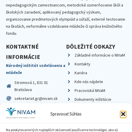
nepedagogickým zamestnancom, metodické usmerňovanie škôl a
školských zariadení, aplikovaný pedagogický výskum,
organizovanie predmetových olympiád a súťaží, externé testovanie
na školách, neformálne vzdelávanie mládeže či správa knižničného
fondu.
KONTAKTNÉ
DÔLEŽITÉ ODKAZY
Základné informácie o NIVaM
INFORMÁCIE
Kontakty
Národný inštitút vzdelávania a
mládeže
Kariéra
Kde nás nájdete
Stromová 1, 831 01
Bratislava
Pracoviská NIVaM
sekretariat.gr@nivam.sk
Dokumenty inštitúcie
IČO: 00164348
Knižnica
Spravovať Súhlas
DIČ: 2020798714
Na poskytovanie tých najlepších skúseností používame technológie, ako sú