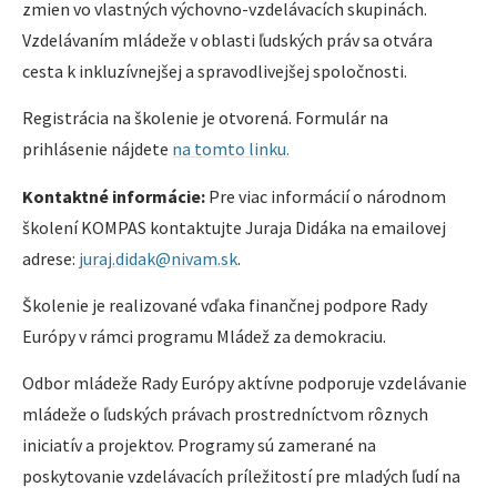
zmien vo vlastných výchovno-vzdelávacích skupinách.
Vzdelávaním mládeže v oblasti ľudských práv sa otvára
cesta k inkluzívnejšej a spravodlivejšej spoločnosti.
Registrácia na školenie je otvorená. Formulár na
prihlásenie nájdete
na tomto linku.
Kontaktné informácie:
Pre viac informácií o národnom
školení KOMPAS kontaktujte Juraja Didáka na emailovej
adrese:
juraj.didak@nivam.sk
.
Školenie je realizované vďaka finančnej podpore Rady
Európy v rámci programu Mládež za demokraciu.
Odbor mládeže Rady Európy aktívne podporuje vzdelávanie
mládeže o ľudských právach prostredníctvom rôznych
iniciatív a projektov. Programy sú zamerané na
poskytovanie vzdelávacích príležitostí pre mladých ľudí na