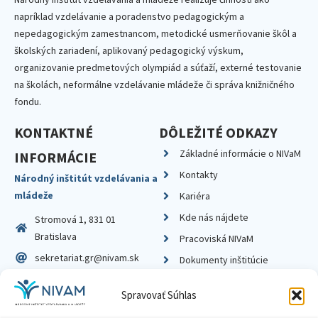
napríklad vzdelávanie a poradenstvo pedagogickým a
nepedagogickým zamestnancom, metodické usmerňovanie škôl a
školských zariadení, aplikovaný pedagogický výskum,
organizovanie predmetových olympiád a súťaží, externé testovanie
na školách, neformálne vzdelávanie mládeže či správa knižničného
fondu.
KONTAKTNÉ
DÔLEŽITÉ ODKAZY
Základné informácie o NIVaM
INFORMÁCIE
Kontakty
Národný inštitút vzdelávania a
mládeže
Kariéra
Kde nás nájdete
Stromová 1, 831 01
Bratislava
Pracoviská NIVaM
sekretariat.gr@nivam.sk
Dokumenty inštitúcie
IČO: 00164348
Knižnica
Spravovať Súhlas
DIČ: 2020798714