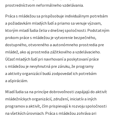
prostredníctvom neformálneho vzdelávania.
Práca s mládežou sa prispôsobuje individuálnym potrebám
a požiadavkám mladých ľudí a priamo sa venuje výzvam,
ktorým mladí ľudia čelia v dnešnej spoločnosti. Podstatným
prvkom práce s mládežou je vytvorenie bezpečného,
dostupného, otvoreného a autonómneho prostredia pre
mládež, ako aj prostredia zážitkového a vzdelávacieho.
Účasť mladých ľudí pri navrhovaní a poskytovaní práce
s mládežou je nevyhnutná pre záruku, že programy
a aktivity organizácií budú zodpovedať ich potrebám
a ašpiráciám.
Mladí ľudia sa na princípe dobrovoľnosti zapájajú do aktivít
mládežníckych organizácií, združení, iniciatív a iných
programov a aktivít, čím prispievajú k rozvoju spoločnosti
na všetkých úrovniach. Práca s mládežou zohráva pri