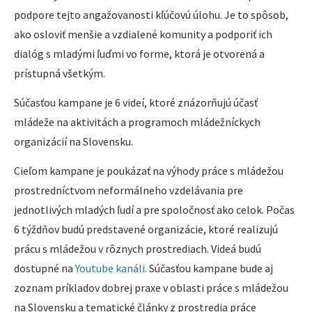
podpore tejto angažovanosti kľúčovú úlohu. Je to spôsob,
ako osloviť menšie a vzdialené komunity a podporiť ich
dialóg s mladými ľuďmi vo forme, ktorá je otvorená a
prístupná všetkým.
Súčasťou kampane je 6 videí, ktoré znázorňujú účasť
mládeže na aktivitách a programoch mládežníckych
organizácií na Slovensku.
Cieľom kampane je poukázať na výhody práce s mládežou
prostredníctvom neformálneho vzdelávania pre
jednotlivých mladých ľudí a pre spoločnosť ako celok. Počas
6 týždňov budú predstavené organizácie, ktoré realizujú
prácu s mládežou v rôznych prostrediach. Videá budú
dostupné na
Youtube kanáli
. Súčasťou kampane bude aj
zoznam príkladov dobrej praxe v oblasti práce s mládežou
na Slovensku a tematické články z prostredia práce