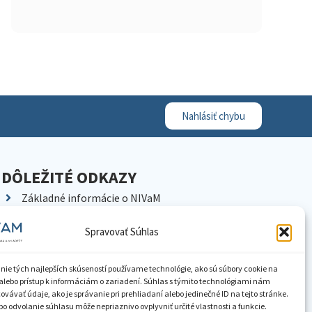
Nahlásiť chybu
DÔLEŽITÉ ODKAZY
Základné informácie o NIVaM
Kontakty
Spravovať Súhlas
Kariéra
Kde nás nájdete
nie tých najlepších skúseností používame technológie, ako sú súbory cookie na
Pracoviská NIVaM
alebo prístup k informáciám o zariadení. Súhlas s týmito technológiami nám
vávať údaje, ako je správanie pri prehliadaní alebo jedinečné ID na tejto stránke.
Dokumenty inštitúcie
o odvolanie súhlasu môže nepriaznivo ovplyvniť určité vlastnosti a funkcie.