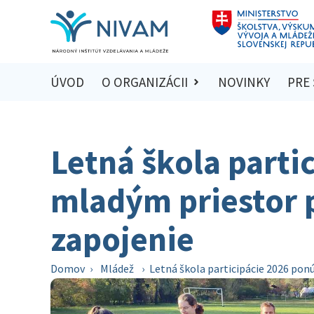
ÚVOD
O ORGANIZÁCII
NOVINKY
PRE
Letná škola parti
mladým priestor p
zapojenie
Domov
›
Mládež
›
Letná škola participácie 2026 pon