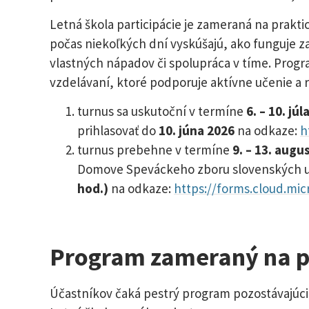
Letná škola participácie je zameraná na prakti
počas niekoľkých dní vyskúšajú, ako funguje 
vlastných nápadov či spolupráca v tíme. Prog
vzdelávaní, ktoré podporuje aktívne učenie a 
turnus sa uskutoční v termíne
6. – 10. júl
prihlasovať do
10. júna 2026
na odkaze:
h
turnus prebehne v termíne
9. – 13. augu
Domove Speváckeho zboru slovenských uči
hod.)
na odkaze:
https://forms.cloud.mi
Program zameraný na pr
Účastníkov čaká pestrý program pozostávajúci z