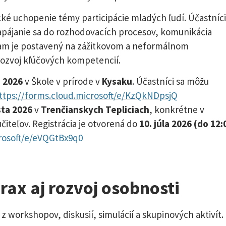
cké uchopenie témy participácie mladých ľudí. Účastníci 
zapájanie sa do rozhodovacích procesov, komunikácia
ram je postavený na zážitkovom a neformálnom
rozvoj kľúčových kompetencií.
a 2026
v Škole v prírode v
Kysaku
. Účastníci sa môžu
ttps://forms.cloud.microsoft/e/KzQkNDpsjQ
sta 2026
v
Trenčianskych Tepliciach
, konkrétne v
teľov. Registrácia je otvorená do
10. júla 2026 (do 12:
crosoft/e/eVQGtBx9q0
ax aj rozvoj osobnosti
 workshopov, diskusií, simulácií a skupinových aktivít.