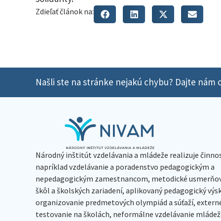
Zdieľať článok na:
Našli ste na stránke nejakú chybu? Dajte nám o
Národný inštitút vzdelávania a mládeže realizuje činno
napríklad vzdelávanie a poradenstvo pedagogickým a
nepedagogickým zamestnancom, metodické usmerňov
škôl a školských zariadení, aplikovaný pedagogický vý
organizovanie predmetových olympiád a súťaží, extern
testovanie na školách, neformálne vzdelávanie mládeže