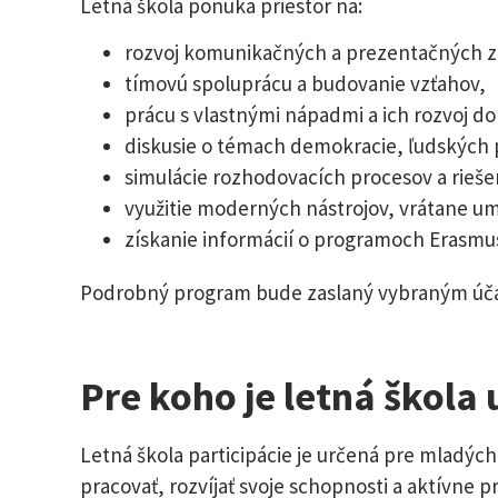
Letná škola ponúka priestor na:
rozvoj komunikačných a prezentačných z
tímovú spoluprácu a budovanie vzťahov,
prácu s vlastnými nápadmi a ich rozvoj d
diskusie o témach demokracie, ľudských 
simulácie rozhodovacích procesov a riešeni
využitie moderných nástrojov, vrátane ume
získanie informácií o programoch Erasmus
Podrobný program bude zaslaný vybraným úča
Pre koho je letná škola
Letná škola participácie je určená pre mladých
pracovať, rozvíjať svoje schopnosti a aktívne 