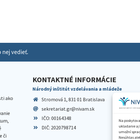
 nej vedieť.
KONTAKTNÉ INFORMÁCIE
Národný inštitút vzdelávania a mládeže
sti ako
Stromová 1, 831 01 Bratislava
sekretariat.gr@nivam.sk
anie
IČO: 00164348
skum,
Na poskytova
ukladanie a/
DIČ: 2020798714
é
umožní spraco
 či
Nesúhlas aleb