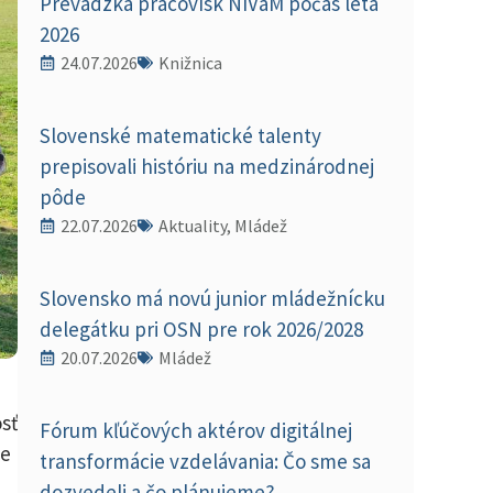
Prevádzka pracovísk NIVaM počas leta
2026
24.07.2026
Knižnica
Slovenské matematické talenty
prepisovali históriu na medzinárodnej
pôde
22.07.2026
Aktuality, Mládež
Slovensko má novú junior mládežnícku
delegátku pri OSN pre rok 2026/2028
20.07.2026
Mládež
sť
Fórum kľúčových aktérov digitálnej
ie
transformácie vzdelávania: Čo sme sa
dozvedeli a čo plánujeme?