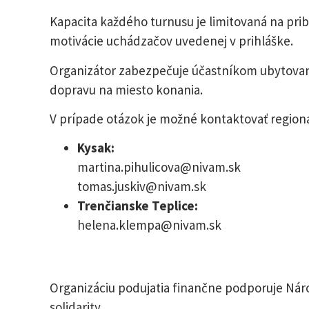
Kapacita každého turnusu je limitovaná na pri
motivácie uchádzačov uvedenej v prihláške.
Organizátor zabezpečuje účastníkom ubytovanie
dopravu na miesto konania.
V prípade otázok je možné kontaktovať region
Kysak:
martina.pihulicova@nivam.sk
tomas.juskiv@nivam.sk
Trenčianske Teplice:
helena.klempa@nivam.sk
Organizáciu podujatia finančne podporuje Ná
solidarity.