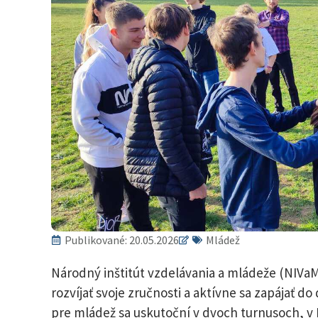
Publikované:
20.05.2026
Mládež
Národný inštitút vzdelávania a mládeže (NIVaM
rozvíjať svoje zručnosti a aktívne sa zapájať do 
pre mládež sa uskutoční v dvoch turnusoch, v 