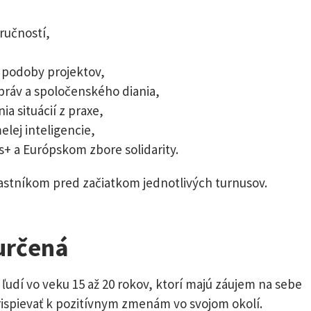
ručností,
o podoby projektov,
práv a spoločenského diania,
a situácií z praxe,
lej inteligencie,
+ a Európskom zbore solidarity.
stníkom pred začiatkom jednotlivých turnusov.
 určená
 ľudí vo veku 15 až 20 rokov, ktorí majú záujem na sebe
prispievať k pozitívnym zmenám vo svojom okolí.