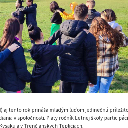
) aj tento rok prináša mladým ľuďom jedinečnú príležito
diania v spoločnosti. Piaty ročník Letnej školy participác
Kysaku a v Trenčianskych Tepliciach.