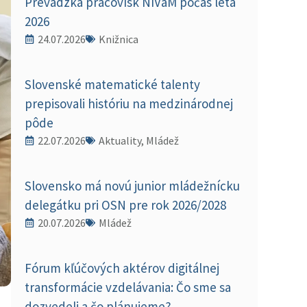
Prevádzka pracovísk NIVaM počas leta
2026
24.07.2026
Knižnica
Slovenské matematické talenty
prepisovali históriu na medzinárodnej
pôde
22.07.2026
Aktuality, Mládež
Slovensko má novú junior mládežnícku
delegátku pri OSN pre rok 2026/2028
20.07.2026
Mládež
Fórum kľúčových aktérov digitálnej
transformácie vzdelávania: Čo sme sa
dozvedeli a čo plánujeme?