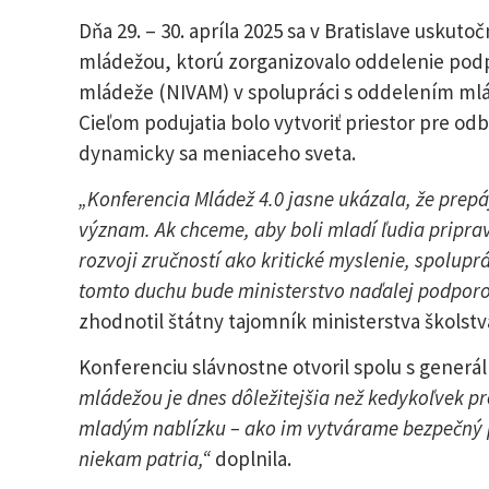
Dňa 29. – 30. apríla 2025 sa v Bratislave uskuto
mládežou, ktorú zorganizovalo oddelenie podp
mládeže (NIVAM) v spolupráci s oddelením mlá
Cieľom podujatia bolo vytvoriť priestor pre o
dynamicky sa meniaceho sveta.
„Konferencia Mládež 4.0 jasne ukázala, že prepá
význam. Ak chceme, aby boli mladí ľudia priprav
rozvoji zručností ako kritické myslenie, spolup
tomto duchu bude ministerstvo naďalej podporov
zhodnotil štátny tajomník ministerstva školstv
Konferenciu slávnostne otvoril spolu s gener
mládežou je dnes dôležitejšia než kedykoľvek pr
mladým nablízku – ako im vytvárame bezpečný pri
niekam patria,“
doplnila.