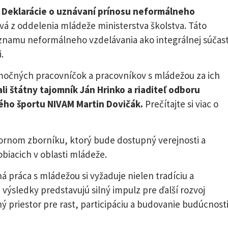
 Deklarácie o uznávaní prínosu neformálneho
vá z oddelenia mládeže ministerstva školstva. Táto
ýznamu neformálneho vzdelávania ako integrálnej súčast
.
imočných pracovníčok a pracovníkov s mládežou za ich
i štátny tajomník Ján Hrinko a riaditeľ odboru
ého športu NIVAM Martin Dovičák.
Prečítajte si viac o
ornom zborníku, ktorý bude dostupný verejnosti a
biacich v oblasti mládeže.
ná práca s mládežou si vyžaduje nielen tradíciu a
 výsledky predstavujú silný impulz pre ďalší rozvoj
priestor pre rast, participáciu a budovanie budúcnosti