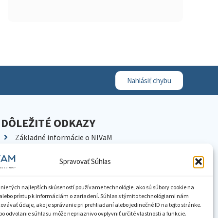
Nahlásiť chybu
DÔLEŽITÉ ODKAZY
Základné informácie o NIVaM
Kontakty
Spravovať Súhlas
Kariéra
Kde nás nájdete
nie tých najlepších skúseností používame technológie, ako sú súbory cookie na
Pracoviská NIVaM
alebo prístup k informáciám o zariadení. Súhlas s týmito technológiami nám
vávať údaje, ako je správanie pri prehliadaní alebo jedinečné ID na tejto stránke.
Dokumenty inštitúcie
o odvolanie súhlasu môže nepriaznivo ovplyvniť určité vlastnosti a funkcie.