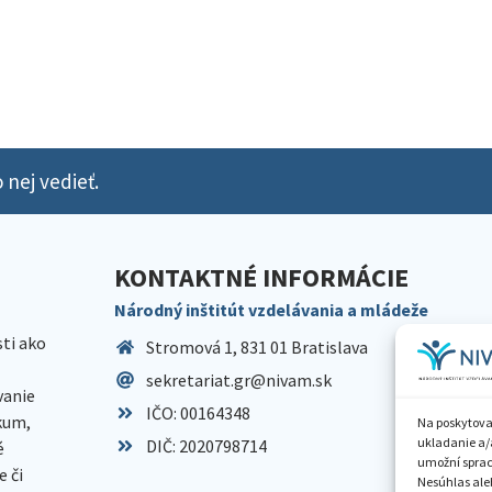
 nej vedieť.
KONTAKTNÉ INFORMÁCIE
Národný inštitút vzdelávania a mládeže
sti ako
Stromová 1, 831 01 Bratislava
sekretariat.gr@nivam.sk
anie
IČO: 00164348
skum,
Na poskytova
ukladanie a/
DIČ: 2020798714
é
umožní spraco
 či
Nesúhlas aleb