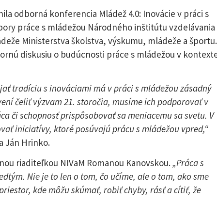
čnila odborná konferencia Mládež 4.0: Inovácie v práci s
ory práce s mládežou Národného inštitútu vzdelávania
deže Ministerstva školstva, výskumu, mládeže a športu.
dbornú diskusiu o budúcnosti práce s mládežou v kontext
jať tradíciu s inováciami má v práci s mládežou zásadný
ení čeliť výzvam 21. storočia, musíme ich podporovať v
ráca či schopnosť prispôsobovať sa meniacemu sa svetu. V
ať iniciatívy, ktoré posúvajú prácu s mládežou vpred,“
a Ján Hrinko.
álnou riaditeľkou NIVaM Romanou Kanovskou.
„Práca s
edtým. Nie je to len o tom, čo učíme, ale o tom, ako sme
estor, kde môžu skúmať, robiť chyby, rásť a cítiť, že