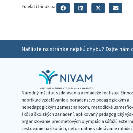
Zdieľať článok na:
Našli ste na stránke nejakú chybu? Dajte nám o
Národný inštitút vzdelávania a mládeže realizuje činno
napríklad vzdelávanie a poradenstvo pedagogickým a
nepedagogickým zamestnancom, metodické usmerňov
škôl a školských zariadení, aplikovaný pedagogický vý
organizovanie predmetových olympiád a súťaží, extern
testovanie na školách, neformálne vzdelávanie mládeže