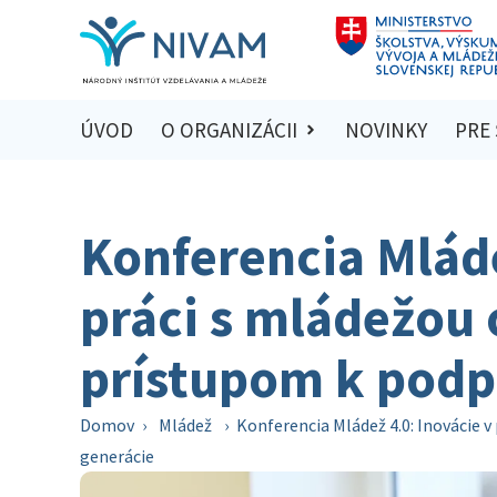
ÚVOD
O ORGANIZÁCII
NOVINKY
PRE
Konferencia Mláde
práci s mládežou
prístupom k podp
Domov
›
Mládež
›
Konferencia Mládež 4.0: Inovácie 
generácie