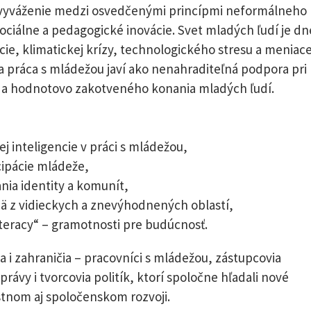
o vyváženie medzi osvedčenými princípmi neformálneho
sociálne a pedagogické inovácie. Svet mladých ľudí je dn
ie, klimatickej krízy, technologického stresu a meniace
a práca s mládežou javí ako nenahraditeľná podpora pri
ity a hodnotovo zakotveného konania mladých ľudí.
j inteligencie v práci s mládežou,
cipácie mládeže,
nia identity a komunít,
ä z vidieckych a znevýhodnených oblastí,
iteracy“ – gramotnosti pre budúcnosť.
a i zahraničia – pracovníci s mládežou, zástupcovia
ávy i tvorcovia politík, ktorí spoločne hľadali nové
stnom aj spoločenskom rozvoji.