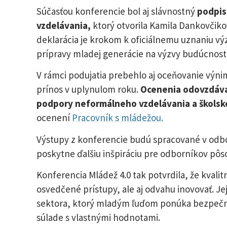
Súčasťou konferencie bol aj slávnostný
podpis
vzdelávania,
ktorý otvorila Kamila Dankovčiko
deklarácia je krokom k oficiálnemu uznaniu v
prípravy mladej generácie na výzvy budúcnosti
V rámci podujatia prebehlo aj oceňovanie výn
prínos v uplynulom roku.
Ocenenia odovzdával
podpory neformálneho vzdelávania a školsk
ocenení
Pracovník s mládežou.
Výstupy z konferencie budú spracované v odb
poskytne ďalšiu inšpiráciu pre odborníkov pôso
Konferencia Mládež 4.0 tak potvrdila, že kvalit
osvedčené prístupy, ale aj odvahu inovovať. Jej
sektora, ktorý mladým ľuďom ponúka bezpečný 
súlade s vlastnými hodnotami.