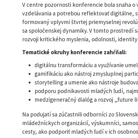
V centre pozornosti konferencie bola snaha 
vzdelávania a potrebou reflektovať digitálne, 
formovaný vplyvmi štvrtej priemyselnej revolúc
sa spoločenskej dynamiky. V tomto prostredí s
rozvoji kritického myslenia, odolnosti, ident
Tematické okruhy konferencie zahŕňali:
digitálnu transformáciu a využívanie umele
gamifikáciu ako nástroj zmysluplnej parti
storytelling a umenie ako nástroje budova
podporu podnikavosti mladých ľudí, najm
medzigeneračný dialóg a rozvoj „future l
Na podujatí sa zúčastnili odborníci zo Slovensk
mládežníckych organizácií, výskumníci, samospr
cesty, ako podporiť mladých ľudí v ich osobno