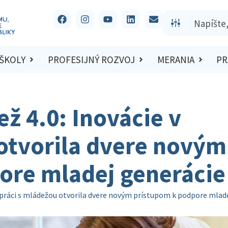
 ŠKOLY
PROFESIJNÝ ROZVOJ
MERANIA
PR
ž 4.0: Inovácie v
 otvorila dvere novým
ore mladej generácie
v práci s mládežou otvorila dvere novým prístupom k podpore mlad