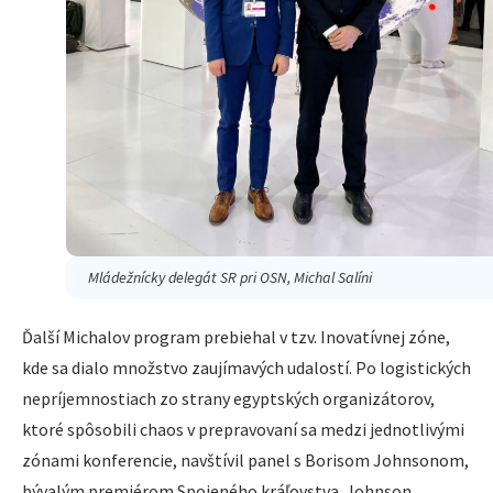
Mládežnícky delegát SR pri OSN, Michal Salíni
Ďalší Michalov program prebiehal v tzv. Inovatívnej zóne,
kde sa dialo množstvo zaujímavých udalostí. Po logistických
nepríjemnostiach zo strany egyptských organizátorov,
ktoré spôsobili chaos v prepravovaní sa medzi jednotlivými
zónami konferencie, navštívil panel s Borisom Johnsonom,
bývalým premiérom Spojeného kráľovstva. Johnson