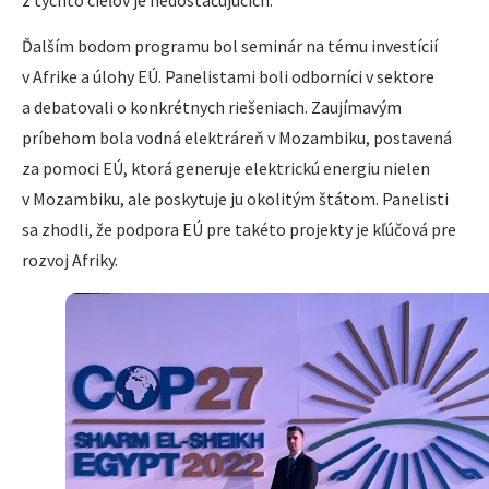
Ďalším bodom programu bol seminár na tému investícií
v Afrike a úlohy EÚ. Panelistami boli odborníci v sektore
a debatovali o konkrétnych riešeniach. Zaujímavým
príbehom bola vodná elektráreň v Mozambiku, postavená
za pomoci EÚ, ktorá generuje elektrickú energiu nielen
v Mozambiku, ale poskytuje ju okolitým štátom. Panelisti
sa zhodli, že podpora EÚ pre takéto projekty je kľúčová pre
rozvoj Afriky.