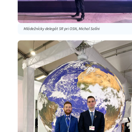
Mládežnícky delegát SR pri OSN, Michal Salíni