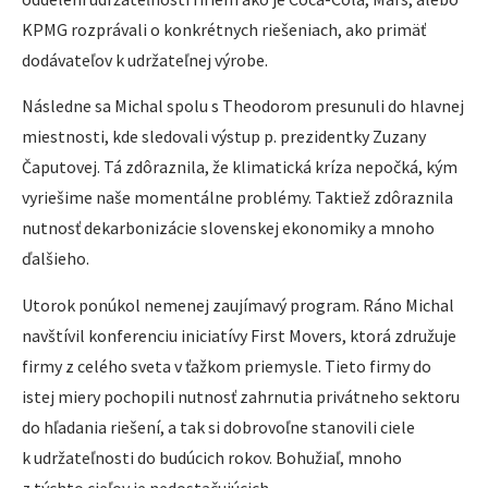
KPMG rozprávali o konkrétnych riešeniach, ako primäť
dodávateľov k udržateľnej výrobe.
Následne sa Michal spolu s Theodorom presunuli do hlavnej
miestnosti, kde sledovali výstup p. prezidentky Zuzany
Čaputovej. Tá zdôraznila, že klimatická kríza nepočká, kým
vyriešime naše momentálne problémy. Taktiež zdôraznila
nutnosť dekarbonizácie slovenskej ekonomiky a mnoho
ďalšieho.
Utorok ponúkol nemenej zaujímavý program. Ráno Michal
navštívil konferenciu iniciatívy First Movers, ktorá združuje
firmy z celého sveta v ťažkom priemysle. Tieto firmy do
istej miery pochopili nutnosť zahrnutia privátneho sektoru
do hľadania riešení, a tak si dobrovoľne stanovili ciele
k udržateľnosti do budúcich rokov. Bohužiaľ, mnoho
z týchto cieľov je nedostačujúcich.