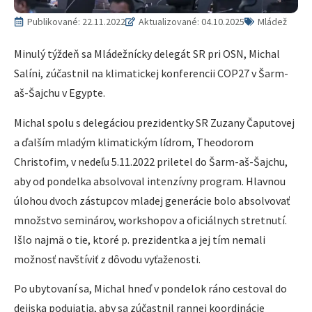
Publikované:
22.11.2022
Aktualizované: 04.10.2025
Mládež
Minulý týždeň sa Mládežnícky delegát SR pri OSN, Michal
Salíni, zúčastnil na klimatickej konferencii COP27 v Šarm-
aš-Šajchu v Egypte.
Michal spolu s delegáciou prezidentky SR Zuzany Čaputovej
a ďalším mladým klimatickým lídrom, Theodorom
Christofim, v nedeľu 5.11.2022 priletel do Šarm-aš-Šajchu,
aby od pondelka absolvoval intenzívny program. Hlavnou
úlohou dvoch zástupcov mladej generácie bolo absolvovať
množstvo seminárov, workshopov a oficiálnych stretnutí.
Išlo najmä o tie, ktoré p. prezidentka a jej tím nemali
možnosť navštíviť z dôvodu vyťaženosti.
Po ubytovaní sa, Michal hneď v pondelok ráno cestoval do
dejiska podujatia, aby sa zúčastnil rannej koordinácie