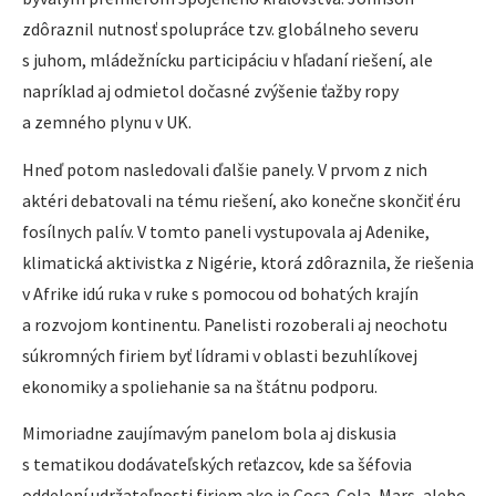
zdôraznil nutnosť spolupráce tzv. globálneho severu
s juhom, mládežnícku participáciu v hľadaní riešení, ale
napríklad aj odmietol dočasné zvýšenie ťažby ropy
a zemného plynu v UK.
Hneď potom nasledovali ďalšie panely. V prvom z nich
aktéri debatovali na tému riešení, ako konečne skončiť éru
fosílnych palív. V tomto paneli vystupovala aj Adenike,
klimatická aktivistka z Nigérie, ktorá zdôraznila, že riešenia
v Afrike idú ruka v ruke s pomocou od bohatých krajín
a rozvojom kontinentu. Panelisti rozoberali aj neochotu
súkromných firiem byť lídrami v oblasti bezuhlíkovej
ekonomiky a spoliehanie sa na štátnu podporu.
Mimoriadne zaujímavým panelom bola aj diskusia
s tematikou dodávateľských reťazcov, kde sa šéfovia
oddelení udržateľnosti firiem ako je Coca-Cola, Mars, alebo