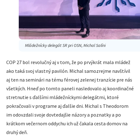
Mládežnícky delegát SR pri OSN, Michal Salíni
COP 27 bol revolučný aj v tom, že po prvýkrát mala mládež
ako taká svoj vlastný pavilón. Michal samozrejme navštívil
aj ten na seminári na tému férovej zelenej tranzície pre nás
všetkých. Hneď po tomto paneli nasledovalo aj koordinačné
stretnutie s ďalšími mládežníckymi delegátmi, ktoré
pokračovali v programe aj ďalšie dni. Michal s Theodorom
im odovzdali svoje dovtedajšie názory a poznatky a po
krátkom večernom oddychu ich už čakala cesta domov na
druhý deň.