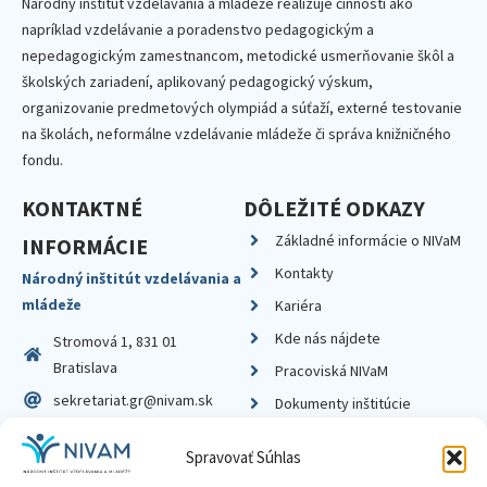
Národný inštitút vzdelávania a mládeže realizuje činnosti ako
napríklad vzdelávanie a poradenstvo pedagogickým a
nepedagogickým zamestnancom, metodické usmerňovanie škôl a
školských zariadení, aplikovaný pedagogický výskum,
organizovanie predmetových olympiád a súťaží, externé testovanie
na školách, neformálne vzdelávanie mládeže či správa knižničného
fondu.
KONTAKTNÉ
DÔLEŽITÉ ODKAZY
Základné informácie o NIVaM
INFORMÁCIE
Kontakty
Národný inštitút vzdelávania a
mládeže
Kariéra
Kde nás nájdete
Stromová 1, 831 01
Bratislava
Pracoviská NIVaM
sekretariat.gr@nivam.sk
Dokumenty inštitúcie
IČO: 00164348
Knižnica
Spravovať Súhlas
DIČ: 2020798714