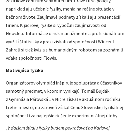
zážitkové centrum vedy Aurelium. Práve tu sa poučky,
napríklad aj z učebníc fyziky, menia na reálne situácie v
bežnom živote. Zaujímavé podnety získali aj z prezentácií
firiem. K jadrovej fyzike si vypočuli zaujímavosti od
Newcleo. Informácie o risk manažmente a profesionálnom
využití štatistiky v praxi získali od spoločnosti Wincent.
Zahrali si tiež kvíz a s humanoidným robotom sa zoznámili
vďaka spoločnosti Flowis.
Motivujúca fyzika
Organizátorov olympiád inšpiruje spolupráca a účastníkov
samotný predmet, v ktorom vynikajú. Tomáš Bujdák
z Gymnázia Párovská 1 v Nitre získal v aktuálnom ročníku
tretie miesto, no zároveň získal Cenu Slovenskej fyzikálnej
spoločnosti za najlepšie riešenie experimentálnej úlohy.
„V ďalšom štúdiu fyziky budem pokračovať na Karlovej