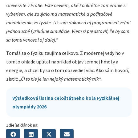
Univerzite v Prahe. Ešte neviem, aké konkrétne zameranie si
vyberiem, ale zaujalo ma matematické a počítačové
modelovanie vo fyzike. Už som dokonca aj programoval veľmi
jednoduché fyzikálne simulácie. Viem si predstaviť, že by som
sa tomu venoval aj ďalej.“
Tomáš sa o fyziku zaujíma celkovo. Z modernej vedy ho v
tomto ohľade upútal napríklad objav temnej hmoty a
energie, a chcel by sa o tom dozvedieť viac. Ako sám hovorí,
zistiť: „
Či to nie je len nejaký matematický trik“.
Výsledková listina celoštátneho kola Fyzikálnej
olympiády 2026
Zdieľať článok na: