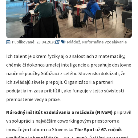
Publikované:
28.04.2026
Mládež, Neformálne vzdelávanie
Ich talent je okrem fyziky aj o znalostiach z matematiky,
chémie či dokonca umelej inteligencie a presahuje doslovne
naučené poučky. Súťažiaci z celého Slovenska dokázali, že
ich zvládajú skvele prepojiť. Organizátori a partneri
podujatia im zasa priblížili, ako funguje v tejto súvislosti
premostenie vedy a praxe.
Národný inštitút vzdelávania a mládeže (NIVaM)
pripravil
v spolupráci s najväčším coworkingovým priestorom a
inovačným hubom na Slovensku
The Spot
už
67. ročník