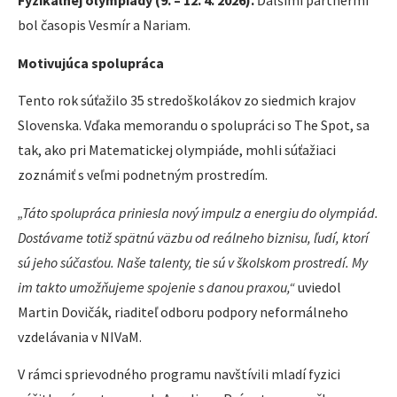
Fyzikálnej olympiády (9. – 12. 4. 2026).
Ďalšími partnermi
bol časopis Vesmír a Nariam.
Motivujúca spolupráca
Tento rok súťažilo 35 stredoškolákov zo siedmich krajov
Slovenska. Vďaka memorandu o spolupráci so The Spot, sa
tak, ako pri Matematickej olympiáde, mohli súťažiaci
zoznámiť s veľmi podnetným prostredím.
„Táto spolupráca priniesla nový impulz a energiu do olympiád.
Dostávame totiž spätnú väzbu od reálneho biznisu, ľudí, ktorí
sú jeho súčasťou. Naše talenty, tie sú v školskom prostredí. My
im takto umožňujeme spojenie s danou praxou,“
uviedol
Martin Dovičák, riaditeľ odboru podpory neformálneho
vzdelávania v NIVaM.
V rámci sprievodného programu navštívili mladí fyzici