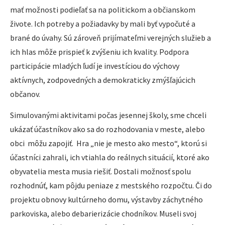
mať možnosti podieľať sa na politickom a občianskom
živote. Ich potreby a požiadavky by mali byť vypočuté a
brané do úvahy. Sú zároveň prijímateľmi verejných služieb a
ich hlas môže prispieť k zvýšeniu ich kvality. Podpora
participácie mladých ľudí je investíciou do výchovy
aktívnych, zodpovedných a demokraticky zmýšľajúcich
občanov.
Simulovanými aktivitami počas jesennej školy, sme chceli
ukázať účastníkov ako sa do rozhodovania v meste, alebo
obci môžu zapojiť. Hra „nie je mesto ako mesto“, ktorú si
účastníci zahrali, ich vtiahla do reálnych situácií, ktoré ako
obyvatelia mesta musia riešiť. Dostali možnosť spolu
rozhodnúť, kam pôjdu peniaze z mestského rozpočtu. Či do
projektu obnovy kultúrneho domu, výstavby záchytného
parkoviska, alebo debarierizácie chodníkov. Museli svoj