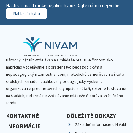
Našli ste na stránke nejakú chybu? Dajte nám o nej vedieť.
Nahlásiť chybu
Národný inštitút vzdelávania a mládeže realizuje činnosti ako
napríklad vzdelávanie a poradenstvo pedagogickým a
nepedagogickým zamestnancom, metodické usmerňovanie škôl a
školských zariadení, aplikovaný pedagogický výskum,
organizovanie predmetových olympiád a súťaží, externé testovanie
na školách, neformálne vzdelávanie mládeže či správa knižničného
fondu.
KONTAKTNÉ
DÔLEŽITÉ ODKAZY
Základné informácie o NIVaM
INFORMÁCIE