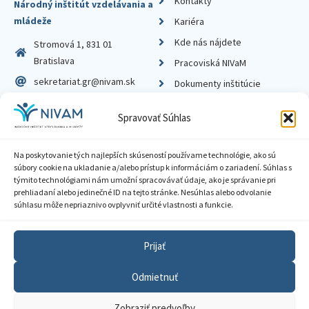
Kontakty
Národný inštitút vzdelávania a
mládeže
Kariéra
Kde nás nájdete
Stromová 1, 831 01
Bratislava
Pracoviská NIVaM
sekretariat.gr@nivam.sk
Dokumenty inštitúcie
IČO: 00164348
Knižnica
Spravovať Súhlas
DIČ: 2020798714
Na poskytovanie tých najlepších skúseností používame technológie, ako sú
súbory cookie na ukladanie a/alebo prístup k informáciám o zariadení. Súhlas s
týmito technológiami nám umožní spracovávať údaje, ako je správanie pri
prehliadaní alebo jedinečné ID na tejto stránke. Nesúhlas alebo odvolanie
Zásady ochrany súkromia
súhlasu môže nepriaznivo ovplyvniť určité vlastnosti a funkcie.
Vyhlásenie o prístupnosti
Prijať
Sprístupnenie informácií
Odmietnuť
Nastavenia cookies
Zobraziť predvoľby