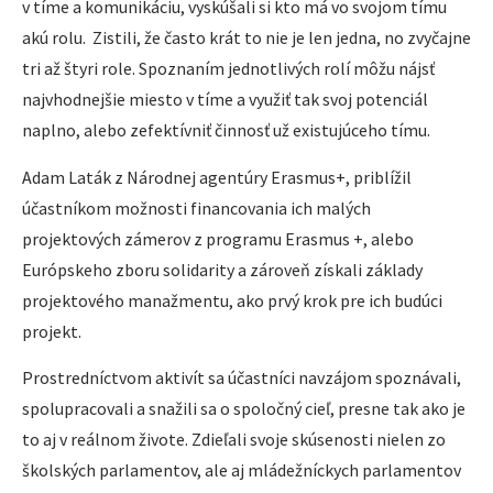
v tíme a komunikáciu, vyskúšali si kto má vo svojom tímu
akú rolu. Zistili, že často krát to nie je len jedna, no zvyčajne
tri až štyri role. Spoznaním jednotlivých rolí môžu nájsť
najvhodnejšie miesto v tíme a využiť tak svoj potenciál
naplno, alebo zefektívniť činnosť už existujúceho tímu.
Adam Laták z Národnej agentúry Erasmus+, priblížil
účastníkom možnosti financovania ich malých
projektových zámerov z programu Erasmus +, alebo
Európskeho zboru solidarity a zároveň získali základy
projektového manažmentu, ako prvý krok pre ich budúci
projekt.
Prostredníctvom aktivít sa účastníci navzájom spoznávali,
spolupracovali a snažili sa o spoločný cieľ, presne tak ako je
to aj v reálnom živote. Zdieľali svoje skúsenosti nielen zo
školských parlamentov, ale aj mládežníckych parlamentov