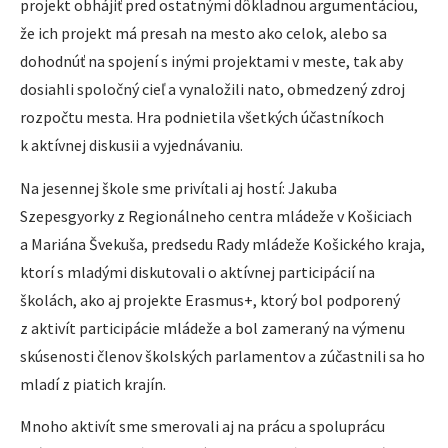
projekt obhájiť pred ostatnými dôkladnou argumentáciou,
že ich projekt má presah na mesto ako celok, alebo sa
dohodnúť na spojení s inými projektami v meste, tak aby
dosiahli spoločný cieľ a vynaložili nato, obmedzený zdroj
rozpočtu mesta. Hra podnietila všetkých účastníkoch
k aktívnej diskusii a vyjednávaniu.
Na jesennej škole sme privítali aj hostí: Jakuba
Szepesgyorky z Regionálneho centra mládeže v Košiciach
a Mariána Švekuša, predsedu Rady mládeže Košického kraja,
ktorí s mladými diskutovali o aktívnej participácií na
školách, ako aj projekte Erasmus+, ktorý bol podporený
z aktivít participácie mládeže a bol zameraný na výmenu
skúsenosti členov školských parlamentov a zúčastnili sa ho
mladí z piatich krajín.
Mnoho aktivít sme smerovali aj na prácu a spoluprácu