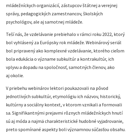
mládežníckych organizácií, zástupcov štátnej a verejnej
správy, pedagogických zamestnancov, školských
psychológov, ale aj samotnej mládeže.
Teší nás, že vzdelávanie prebiehalo v rámci roku 2022, ktorý
bol vyhlásený za Európsky rok mládeže. Webinárový seriál
bol pripravený ako komplexné vzdelávanie, ktorého cieľom
bola edukácia o význame subkultúr a kontrakultúr, ich
vplyvu a dopadu na spoločnosť, samotných členov, ako
aj okolie.
V priebehu webinárov lektori poukazovali na pôvod
jednotlivých subkultúr, etymológiu ich názvov, historický,
kultúrny a sociálny kontext, v ktorom vznikali a formovali
sa. Signifikantnými prejavmi rôznych mládežníckych hnutí
sú aj móda a najmä charakteristické hudobné vyjadrovanie,
preto spomínané aspekty boli významnou súčasťou obsahu.