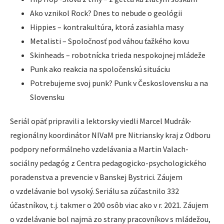
Ako vznikol Rock? Dnes to nebude o geológii
Hippies – kontrakultúra, ktorá zasiahla masy
Metalisti – Spoločnosť pod váhou ťažkého kovu
Skinheads – robotnícka trieda nespokojnej mládeže
Punk ako reakcia na spoločenskú situáciu
Potrebujeme svoj punk? Punk v Československu a na
Slovensku
Seriál opäť pripravili a lektorsky viedli Marcel Mudrák-
regionálny koordinátor NIVaM pre Nitriansky kraj z Odboru
podpory neformálneho vzdelávania a Martin Valach-
sociálny pedagóg z Centra pedagogicko-psychologického
poradenstva a prevencie v Banskej Bystrici. Záujem
o vzdelávanie bol vysoký. Seriálu sa zúčastnilo 332
účastníkov, t.j. takmer o 200 osôb viac ako v r. 2021. Záujem
o vzdelávanie bol najmä zo strany pracovníkov s mládežou,