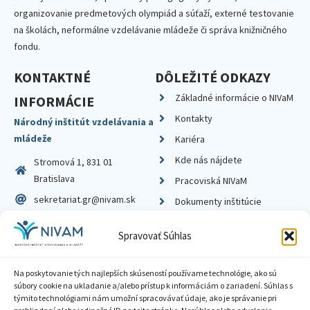
organizovanie predmetových olympiád a súťaží, externé testovanie
na školách, neformálne vzdelávanie mládeže či správa knižničného
fondu.
KONTAKTNÉ
DÔLEŽITÉ ODKAZY
Základné informácie o NIVaM
INFORMÁCIE
Kontakty
Národný inštitút vzdelávania a
mládeže
Kariéra
Kde nás nájdete
Stromová 1, 831 01
Bratislava
Pracoviská NIVaM
sekretariat.gr@nivam.sk
Dokumenty inštitúcie
IČO: 00164348
Knižnica
Spravovať Súhlas
DIČ: 2020798714
Na poskytovanie tých najlepších skúseností používame technológie, ako sú
súbory cookie na ukladanie a/alebo prístup k informáciám o zariadení. Súhlas s
týmito technológiami nám umožní spracovávať údaje, ako je správanie pri