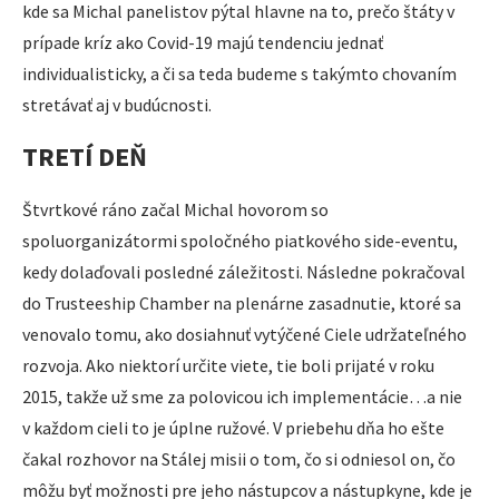
kde sa Michal panelistov pýtal hlavne na to, prečo štáty v
prípade kríz ako Covid-19 majú tendenciu jednať
individualisticky, a či sa teda budeme s takýmto chovaním
stretávať aj v budúcnosti.
TRETÍ DEŇ
Štvrtkové ráno začal Michal hovorom so
spoluorganizátormi spoločného piatkového side-eventu,
kedy dolaďovali posledné záležitosti. Následne pokračoval
do Trusteeship Chamber na plenárne zasadnutie, ktoré sa
venovalo tomu, ako dosiahnuť vytýčené Ciele udržateľného
rozvoja. Ako niektorí určite viete, tie boli prijaté v roku
2015, takže už sme za polovicou ich implementácie…a nie
v každom cieli to je úplne ružové. V priebehu dňa ho ešte
čakal rozhovor na Stálej misii o tom, čo si odniesol on, čo
môžu byť možnosti pre jeho nástupcov a nástupkyne, kde je