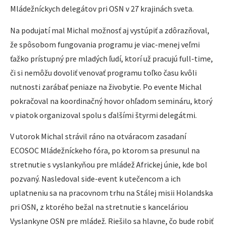
Mládežníckych delegátov pri OSN v 27 krajinách sveta.
Na podujatí mal Michal možnosť aj vystúpiť a zdôrazňoval,
že spôsobom fungovania programu je viac-menej veľmi
ťažko prístupný pre mladých ľudí, ktorí už pracujú full-time,
či si nemôžu dovoliť venovať programu toľko času kvôli
nutnosti zarábať peniaze na živobytie. Po evente Michal
pokračoval na koordinačný hovor ohľadom semináru, ktorý
v piatok organizoval spolu s ďalšími štyrmi delegátmi.
V utorok Michal strávil ráno na otváracom zasadaní
ECOSOC Mládežníckeho fóra, po ktorom sa presunul na
stretnutie s vyslankyňou pre mládež Africkej únie, kde bol
pozvaný. Nasledoval side-event k utečencom a ich
uplatneniu sa na pracovnom trhu na Stálej misii Holandska
pri OSN, z ktorého bežal na stretnutie s kanceláriou
Vyslankyne OSN pre mládež. Riešilo sa hlavne, čo bude robiť