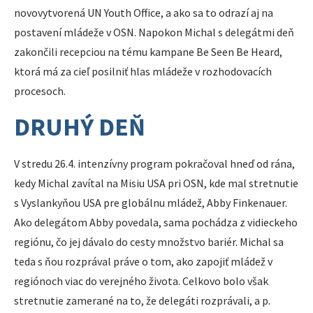
novovytvorená UN Youth Office, a ako sa to odrazí aj na
postavení mládeže v OSN. Napokon Michal s delegátmi deň
zakončili recepciou na tému kampane Be Seen Be Heard,
ktorá má za cieľ posilniť hlas mládeže v rozhodovacích
procesoch.
DRUHÝ DEŇ
V stredu 26.4. intenzívny program pokračoval hneď od rána,
kedy Michal zavítal na Misiu USA pri OSN, kde mal stretnutie
s Vyslankyňou USA pre globálnu mládež, Abby Finkenauer.
Ako delegátom Abby povedala, sama pochádza z vidieckeho
regiónu, čo jej dávalo do cesty množstvo bariér. Michal sa
teda s ňou rozprával práve o tom, ako zapojiť mládež v
regiónoch viac do verejného života. Celkovo bolo však
stretnutie zamerané na to, že delegáti rozprávali, a p.