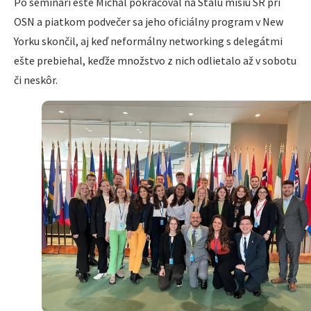
Po seminári ešte Michal pokračoval na Stálu misiu SR pri
OSN a piatkom podvečer sa jeho oficiálny program v New
Yorku skončil, aj keď neformálny networking s delegátmi
ešte prebiehal, keďže množstvo z nich odlietalo až v sobotu
či neskôr.