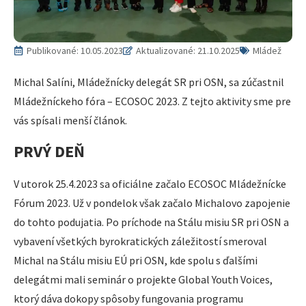
Publikované:
10.05.2023
Aktualizované: 21.10.2025
Mládež
Michal Salíni, Mládežnícky delegát SR pri OSN, sa zúčastnil
Mládežníckeho fóra – ECOSOC 2023. Z tejto aktivity sme pre
vás spísali menší článok.
PRVÝ DEŇ
V utorok 25.4.2023 sa oficiálne začalo ECOSOC Mládežnícke
Fórum 2023. Už v pondelok však začalo Michalovo zapojenie
do tohto podujatia. Po príchode na Stálu misiu SR pri OSN a
vybavení všetkých byrokratických záležitostí smeroval
Michal na Stálu misiu EÚ pri OSN, kde spolu s ďalšími
delegátmi mali seminár o projekte Global Youth Voices,
ktorý dáva dokopy spôsoby fungovania programu