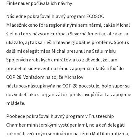
Finkenauer počúvala ich návrhy.
Následne pokračoval hlavný program ECOSOC
Mládežníckeho fóra regionálnymi seminármi, takže Michal
šiel na ten s názvom Európa a Severná Amerika, ale ako sa
ukázalo, aj tak sa riešili hlavne globálne problémy. Spolu s
ďalšími delegátmi sa Michal presunul na Stálu misiu
Spojených arabských emirátov, a to z dôvodu, že tam
prebiehal side-event na tému zapojenia mladých ľudí do
COP 28. Vzhľadom na to, že Michalov
nástupca/nástupknyňa na COP 28 pocestuje, bolo super sa
dozvedieť, ako si organizátori predstavujú účasť a zapojenie
mládeže.
Poobede pokračoval hlavný program v Trusteeship
Chamber ministerskými vystúpeniami, no a deň delegáti
zakončili večerným seminárom na tému Multilateralizmu,