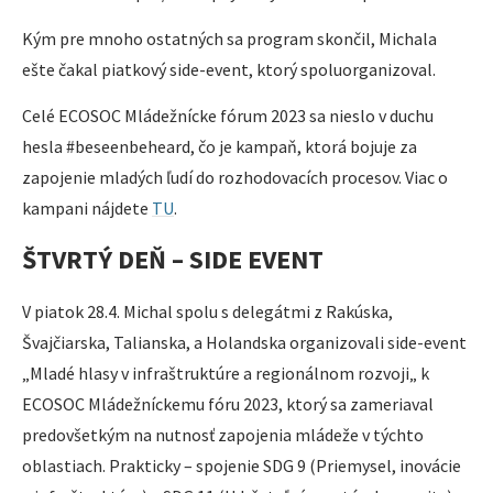
Kým pre mnoho ostatných sa program skončil, Michala
ešte čakal piatkový side-event, ktorý spoluorganizoval.
Celé ECOSOC Mládežnícke fórum 2023 sa nieslo v duchu
hesla #beseenbeheard, čo je kampaň, ktorá bojuje za
zapojenie mladých ľudí do rozhodovacích procesov. Viac o
kampani nájdete
TU
.
ŠTVRTÝ DEŇ – SIDE EVENT
V piatok 28.4. Michal spolu s delegátmi z Rakúska,
Švajčiarska, Talianska, a Holandska organizovali side-event
„Mladé hlasy v infraštruktúre a regionálnom rozvoji„ k
ECOSOC Mládežníckemu fóru 2023, ktorý sa zameriaval
predovšetkým na nutnosť zapojenia mládeže v týchto
oblastiach. Prakticky – spojenie SDG 9 (Priemysel, inovácie