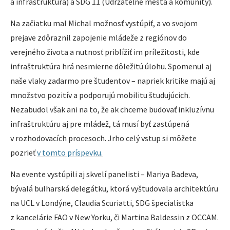
a infraštruktúra) a SDG 11 (Udržateľné mestá a komunity).
Na začiatku mal Michal možnosť vystúpiť, a vo svojom
prejave zdôraznil zapojenie mládeže z regiónov do
verejného života a nutnosť priblížiť im príležitosti, kde
infraštruktúra hrá nesmierne dôležitú úlohu. Spomenul aj
naše vlaky zadarmo pre študentov – napriek kritike majú aj
množstvo pozitív a podporujú mobilitu študujúcich.
Nezabudol však ani na to, že ak chceme budovať inkluzívnu
infraštruktúru aj pre mládež, tá musí byť zastúpená
v rozhodovacích procesoch. Jrho celý vstup si môžete
pozrieť
v tomto príspevku.
Na evente vystúpili aj skvelí panelisti – Mariya Badeva,
bývalá bulharská delegátku, ktorá vyštudovala architektúru
na UCL v Londýne, Claudia Scuriatti, SDG špecialistka
z kancelárie FAO v New Yorku, či Martina Baldessin z OCCAM.