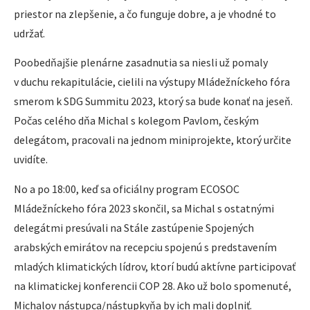
priestor na zlepšenie, a čo funguje dobre, a je vhodné to
udržať.
Poobedňajšie plenárne zasadnutia sa niesli už pomaly
v duchu rekapitulácie, cielili na výstupy Mládežníckeho fóra
smerom k SDG Summitu 2023, ktorý sa bude konať na jeseň.
Počas celého dňa Michal s kolegom Pavlom, českým
delegátom, pracovali na jednom miniprojekte, ktorý určite
uvidíte.
No a po 18:00, keď sa oficiálny program ECOSOC
Mládežníckeho fóra 2023 skončil, sa Michal s ostatnými
delegátmi presúvali na Stále zastúpenie Spojených
arabských emirátov na recepciu spojenú s predstavením
mladých klimatických lídrov, ktorí budú aktívne participovať
na klimatickej konferencii COP 28. Ako už bolo spomenuté,
Michalov nástupca/nástupkyňa by ich mali doplniť.