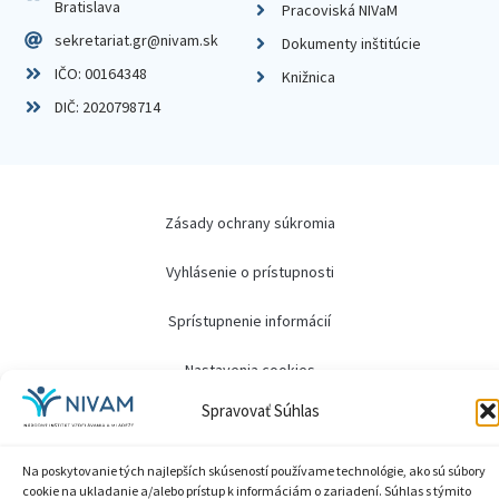
Bratislava
Pracoviská NIVaM
sekretariat.gr@nivam.sk
Dokumenty inštitúcie
IČO: 00164348
Knižnica
DIČ: 2020798714
Zásady ochrany súkromia
Vyhlásenie o prístupnosti
Sprístupnenie informácií
Nastavenia cookies
Spravovať Súhlas
GDPR
© 2026 Národný inštitút vzdelávania a mládeže
Na poskytovanie tých najlepších skúseností používame technológie, ako sú súbory
cookie na ukladanie a/alebo prístup k informáciám o zariadení. Súhlas s týmito