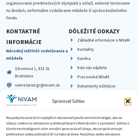
organizovanie predmetových olympiád a súťaží, externé testovanie
na školách, neformálne vzdelávanie mládeže či správa knižničného
fondu.
KONTAKTNÉ
DÔLEŽITÉ ODKAZY
Základné informácie o NIVaM
INFORMÁCIE
Kontakty
Národný inštitút vzdelávania a
mládeže
Kariéra
Kde nás nájdete
Stromová 1, 831 01
Bratislava
Pracoviská NIVaM
sekretariat.gr@nivam.sk
Dokumenty inštitúcie
IČO: 00164348
Knižnica
Spravovať Súhlas
DIČ: 2020798714
Na poskytovanie tých najlepších skúseností používame technológie, ako sú
súbory cookie na ukladanie a/alebo prístup k informáciám o zariadení. Súhlas s
týmito technológiami nám umožní spracovávať údaje, ako je správanie pri
prehliadaní alebo jedinečné ID na tejto stránke. Nesúhlas alebo odvolanie
Zásady ochrany súkromia