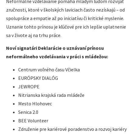
Neformálne vzdelávanie pomáha mladým ľuďom rozvíjať
zručnosti, ktoré v školských laviciach často nezískajú – od
spolupráce a empatie až po iniciatívu či kritické myslenie.
Uznanie tohto prínosu je kľúčové pre ich lepšie uplatnenie
sa v živote aj na trhu práce.
Noví signatári Deklarácie o uznávaní prínosu
neformálneho vzdelávania v práci s mládežou:
Centrum voľného času Včielka
EURÓPSKY DIALÓG
JEWROPE
Nitrianska krajská rada mládeže
Mesto Hlohovec
Senica 2.0
BEE Volunteer
Združenie pre kariérové poradenstvo a rozvoj kariéry