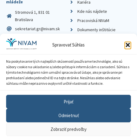
mládeže
Kariéra
Kde nás nájdete
Stromová 1, 831 01
Bratislava
Pracoviská NIVaM
sekretariat.gr@nivam.sk
Dokumenty inštitúcie
IČO: 00164348
Knižnica
Spravovať Súhlas
DIČ: 2020798714
Na poskytovanie tých najlepších skúseností používame technológie, ako sú
súbory cookie na ukladanie a/alebo prístup k informáciám o zariadení. Súhlas s
týmito technológiami nám umožní spracovávať údaje, ako je správanie pri
prehliadaní alebo jedinečné ID na tejto stránke. Nesúhlas alebo odvolanie
Zásady ochrany súkromia
súhlasu môže nepriaznivo ovplyvniť určité vlastnosti a funkcie.
Vyhlásenie o prístupnosti
Prijať
Sprístupnenie informácií
Odmietnuť
Nastavenia cookies
Zobraziť predvoľby
GDPR