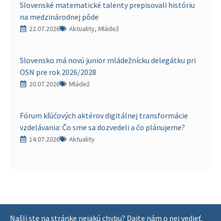
Slovenské matematické talenty prepisovali históriu
na medzinárodnej pôde
22.07.2026
Aktuality, Mládež
Slovensko má novú junior mládežnícku delegátku pri
OSN pre rok 2026/2028
20.07.2026
Mládež
Fórum kľúčových aktérov digitálnej transformácie
vzdelávania: Čo sme sa dozvedeli a čo plánujeme?
14.07.2026
Aktuality
Našli ste na stránke nejakú chybu? Dajte nám o nej vedieť.