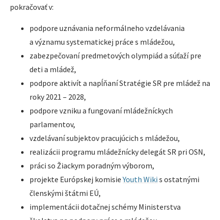
pokračovať v:
podpore uznávania neformálneho vzdelávania
a významu systematickej práce s mládežou,
zabezpečovaní predmetových olympiád a súťaží pre
deti a mládež,
podpore aktivít a napĺňaní Stratégie SR pre mládež na
roky 2021 – 2028,
podpore vzniku a fungovaní mládežníckych
parlamentov,
vzdelávaní subjektov pracujúcich s mládežou,
realizácii programu mládežnícky delegát SR pri OSN,
práci so Žiackym poradným výborom,
projekte Európskej komisie
Youth Wiki
s ostatnými
členskými štátmi EÚ,
implementácii dotačnej schémy Ministerstva