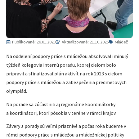
Publikované:
26.01.2023
Aktualizované: 21.10.2025
Mládež
Na oddelení podpory práce s mládežou absolvovali minulý
týždeň kolegovia internú poradu, ktorej cieľom bolo
pripraviť a sfinalizovať plán aktivít na rok 2023 s cieľom
podpory práce s mládežou a zabezpečenia predmetových
olympiád.
Na porade sa zúčastnili aj regionálne koordinátorky
a koordinátori, ktorí pôsobia v teréne v rámci krajov.
Závery z porady sú veľmi priaznivé a počas roka budeme v
rámci podpory práce s mládežou a mládežníckej politiky