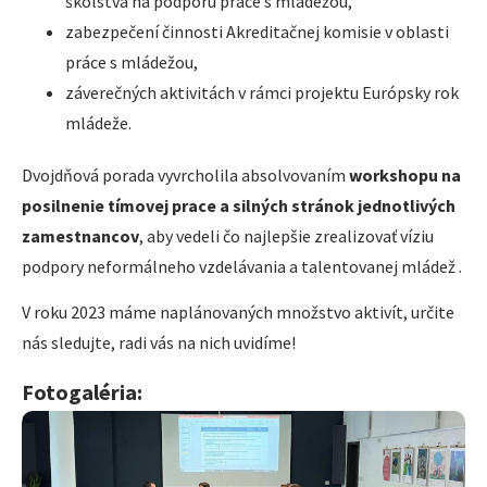
školstva na podporu práce s mládežou,
zabezpečení činnosti Akreditačnej komisie v oblasti
práce s mládežou,
záverečných aktivitách v rámci projektu Európsky rok
mládeže.
Dvojdňová porada vyvrcholila absolvovaním
workshopu na
posilnenie tímovej prace a silných stránok jednotlivých
zamestnancov
, aby vedeli čo najlepšie zrealizovať víziu
podpory neformálneho vzdelávania a talentovanej mládež .
V roku 2023 máme naplánovaných množstvo aktivít, určite
nás sledujte, radi vás na nich uvidíme!
Fotogaléria: