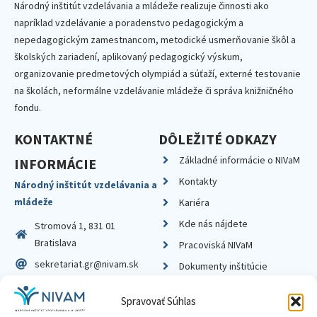
Národný inštitút vzdelávania a mládeže realizuje činnosti ako
napríklad vzdelávanie a poradenstvo pedagogickým a
nepedagogickým zamestnancom, metodické usmerňovanie škôl a
školských zariadení, aplikovaný pedagogický výskum,
organizovanie predmetových olympiád a súťaží, externé testovanie
na školách, neformálne vzdelávanie mládeže či správa knižničného
fondu.
KONTAKTNÉ
DÔLEŽITÉ ODKAZY
Základné informácie o NIVaM
INFORMÁCIE
Kontakty
Národný inštitút vzdelávania a
mládeže
Kariéra
Kde nás nájdete
Stromová 1, 831 01
Bratislava
Pracoviská NIVaM
sekretariat.gr@nivam.sk
Dokumenty inštitúcie
IČO: 00164348
Knižnica
Spravovať Súhlas
DIČ: 2020798714