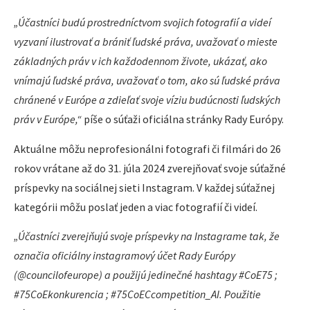
„Účastníci budú prostredníctvom svojich fotografií a videí
vyzvaní ilustrovať a brániť ľudské práva, uvažovať o mieste
základných práv v ich každodennom živote, ukázať, ako
vnímajú ľudské práva, uvažovať o tom, ako sú ľudské práva
chránené v Európe a zdieľať svoje víziu budúcnosti ľudských
práv v Európe,“
píše o súťaži oficiálna stránky Rady Európy.
Aktuálne môžu neprofesionálni fotografi či filmári do 26
rokov vrátane až do 31. júla 2024 zverejňovať svoje súťažné
príspevky na sociálnej sieti Instagram. V každej súťažnej
kategórii môžu poslať jeden a viac fotografií či videí.
„Účastníci zverejňujú svoje príspevky na Instagrame tak, že
označia oficiálny instagramový účet Rady Európy
(@councilofeurope) a použijú jedinečné hashtagy #CoE75 ;
#75CoEkonkurencia ; #75CoECcompetition_AI. Použitie