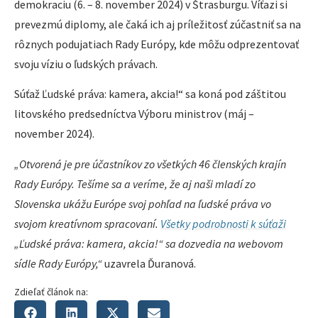
demokraciu (6. – 8. november 2024) v Štrasburgu. Víťazi si
prevezmú diplomy, ale čaká ich aj príležitosť zúčastniť sa na
rôznych podujatiach Rady Európy, kde môžu odprezentovať
svoju víziu o ľudských právach.
Súťaž Ľudské práva: kamera, akcia!“ sa koná pod záštitou
litovského predsedníctva Výboru ministrov (máj –
november 2024).
„Otvorená je pre účastníkov zo všetkých 46 členských krajín
Rady Európy. Tešíme sa a veríme, že aj naši mladí zo
Slovenska ukážu Európe svoj pohľad na ľudské práva vo
svojom kreatívnom spracovaní.
Všetky podrobnosti k súťaži
„Ľudské práva: kamera, akcia!“ sa dozvedia na webovom
sídle Rady Európy,“
uzavrela Ďuranová.
Zdieľať článok na: