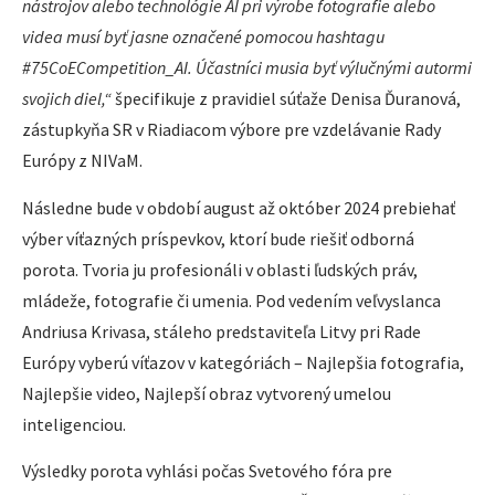
nástrojov alebo technológie AI pri výrobe fotografie alebo
videa musí byť jasne označené pomocou hashtagu
#75CoECompetition_AI. Účastníci musia byť výlučnými autormi
svojich diel,“
špecifikuje z pravidiel súťaže Denisa Ďuranová,
zástupkyňa SR v Riadiacom výbore pre vzdelávanie Rady
Európy z NIVaM.
Následne bude v období august až október 2024 prebiehať
výber víťazných príspevkov, ktorí bude riešiť odborná
porota. Tvoria ju profesionáli v oblasti ľudských práv,
mládeže, fotografie či umenia. Pod vedením veľvyslanca
Andriusa Krivasa, stáleho predstaviteľa Litvy pri Rade
Európy vyberú víťazov v kategóriách – Najlepšia fotografia,
Najlepšie video, Najlepší obraz vytvorený umelou
inteligenciou.
Výsledky porota vyhlási počas Svetového fóra pre