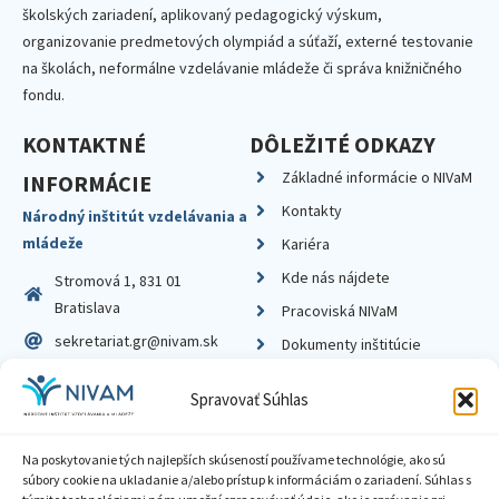
školských zariadení, aplikovaný pedagogický výskum,
organizovanie predmetových olympiád a súťaží, externé testovanie
na školách, neformálne vzdelávanie mládeže či správa knižničného
fondu.
KONTAKTNÉ
DÔLEŽITÉ ODKAZY
Základné informácie o NIVaM
INFORMÁCIE
Kontakty
Národný inštitút vzdelávania a
mládeže
Kariéra
Kde nás nájdete
Stromová 1, 831 01
Bratislava
Pracoviská NIVaM
sekretariat.gr@nivam.sk
Dokumenty inštitúcie
IČO: 00164348
Knižnica
Spravovať Súhlas
DIČ: 2020798714
Na poskytovanie tých najlepších skúseností používame technológie, ako sú
súbory cookie na ukladanie a/alebo prístup k informáciám o zariadení. Súhlas s