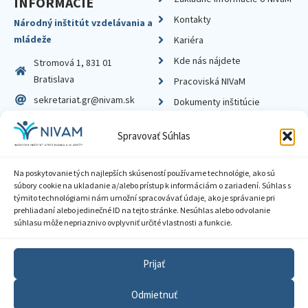
INFORMÁCIE
Kontakty
Národný inštitút vzdelávania a
mládeže
Kariéra
Kde nás nájdete
Stromová 1, 831 01
Bratislava
Pracoviská NIVaM
sekretariat.gr@nivam.sk
Dokumenty inštitúcie
IČO: 00164348
Knižnica
Spravovať Súhlas
DIČ: 2020798714
Na poskytovanie tých najlepších skúseností používame technológie, ako sú
súbory cookie na ukladanie a/alebo prístup k informáciám o zariadení. Súhlas s
týmito technológiami nám umožní spracovávať údaje, ako je správanie pri
prehliadaní alebo jedinečné ID na tejto stránke. Nesúhlas alebo odvolanie
Zásady ochrany súkromia
súhlasu môže nepriaznivo ovplyvniť určité vlastnosti a funkcie.
Vyhlásenie o prístupnosti
Prijať
Sprístupnenie informácií
Odmietnuť
Nastavenia cookies