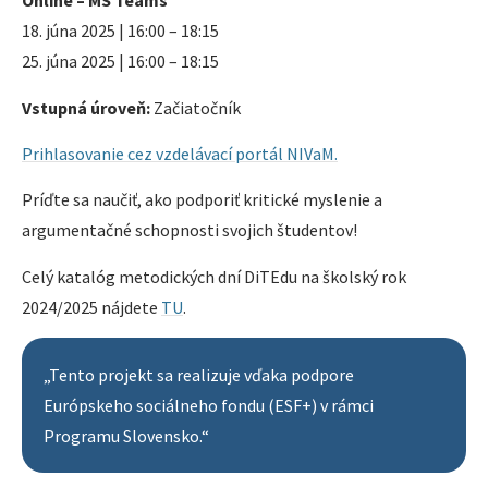
Online – MS Teams
18. júna 2025 | 16:00 – 18:15
25. júna 2025 | 16:00 – 18:15
Vstupná úroveň:
Začiatočník
Prihlasovanie cez vzdelávací portál NIVaM.
Príďte sa naučiť, ako podporiť kritické myslenie a
argumentačné schopnosti svojich študentov!
Celý katalóg metodických dní DiTEdu na školský rok
2024/2025 nájdete
TU
.
„Tento projekt sa realizuje vďaka podpore
Európskeho sociálneho fondu (ESF+) v rámci
Programu Slovensko.“