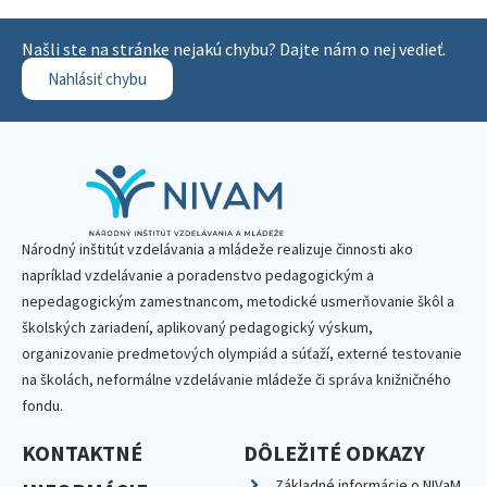
Našli ste na stránke nejakú chybu? Dajte nám o nej vedieť.
Nahlásiť chybu
Národný inštitút vzdelávania a mládeže realizuje činnosti ako
napríklad vzdelávanie a poradenstvo pedagogickým a
nepedagogickým zamestnancom, metodické usmerňovanie škôl a
školských zariadení, aplikovaný pedagogický výskum,
organizovanie predmetových olympiád a súťaží, externé testovanie
na školách, neformálne vzdelávanie mládeže či správa knižničného
fondu.
KONTAKTNÉ
DÔLEŽITÉ ODKAZY
Základné informácie o NIVaM