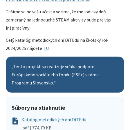
Tešíme sa na vašu účasť a veríme, že metodický deň
zameraný na jednoduché STEAM aktivity bude pre vás
inšpiratívny!
Celý katalóg metodických dní DiTEdu na školský rok
2024/2025 nájdete
TU
.
„Tento projekt sa realizuje vďaka podpore
Európskeho sociálneho fondu (ESF+) v rámci
Programu Slovensko.“
Súbory na stiahnutie
Katalóg metodických dní DiTEdu
.pdf | 774,79 KB