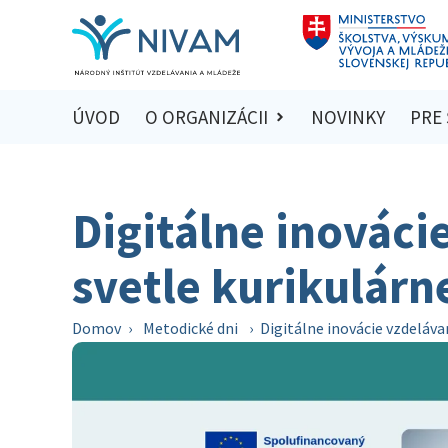
ÚVOD
O ORGANIZÁCII
NOVINKY
PRE
Digitálne inováci
svetle kurikulárn
Domov
›
Metodické dni
›
Digitálne inovácie vzdeláva