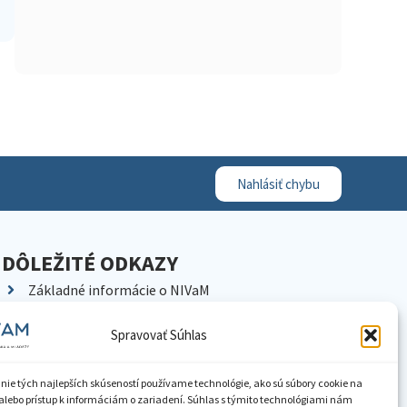
Nahlásiť chybu
DÔLEŽITÉ ODKAZY
Základné informácie o NIVaM
Kontakty
Spravovať Súhlas
Kariéra
Kde nás nájdete
nie tých najlepších skúseností používame technológie, ako sú súbory cookie na
Pracoviská NIVaM
alebo prístup k informáciám o zariadení. Súhlas s týmito technológiami nám