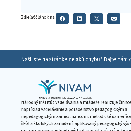
Zdieľať článok na:
Našli ste na stránke nejakú chybu? Dajte nám o
Národný inštitút vzdelávania a mládeže realizuje činno
napríklad vzdelávanie a poradenstvo pedagogickým a
nepedagogickým zamestnancom, metodické usmerňov
škôl a školských zariadení, aplikovaný pedagogický vý
organizovanie predmetových olympiád a súťaží, extern