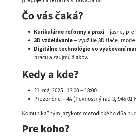
prepojenia reformy s inováciami!
Čo vás čaká?
Kurikulárne reformy v praxi
– jasne, pre
3D vzdelávanie
– využitie 3D tlače, modelo
Digitálne technológie vo vyučovaní ma
prácu a zaujmú žiakov.
Kedy a kde?
21. máj 2025 | 13:00 – 18:00
Prezenčne – 4A (Pevnostný rad 3, 945 01
Komunikačným jazykom metodického dňa bud
Pre koho?