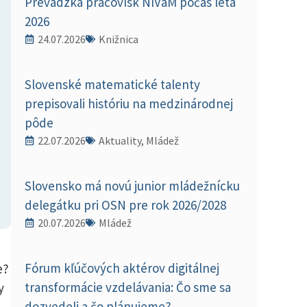
Prevádzka pracovísk NIVaM počas leta
2026
24.07.2026
Knižnica
Slovenské matematické talenty
prepisovali históriu na medzinárodnej
pôde
22.07.2026
Aktuality, Mládež
Slovensko má novú junior mládežnícku
delegátku pri OSN pre rok 2026/2028
20.07.2026
Mládež
Fórum kľúčových aktérov digitálnej
e?
transformácie vzdelávania: Čo sme sa
y
dozvedeli a čo plánujeme?