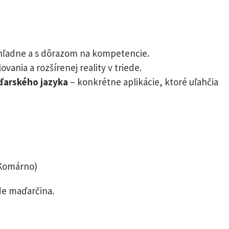
hľadne a s dôrazom na kompetencie.
vania a rozšírenej reality v triede.
ďarského jazyka
– konkrétne aplikácie, ktoré uľahčia
 Komárno)
e maďarčina.