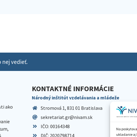
 nej vedieť.
KONTAKTNÉ INFORMÁCIE
Národný inštitút vzdelávania a mládeže
sti ako
Stromová 1, 831 01 Bratislava
sekretariat.gr@nivam.sk
anie
IČO: 00164348
skum,
Na poskytova
ukladanie a/
DIČ: 2020798714
é