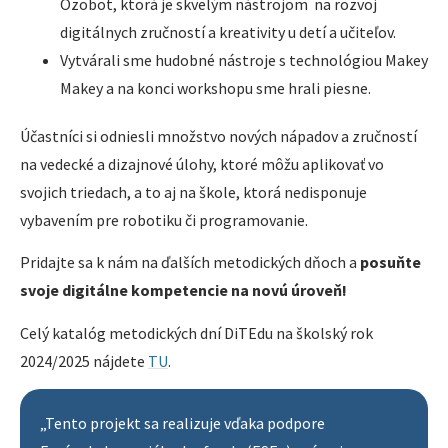
Ozobot, ktorá je skvelým nástrojom na rozvoj
digitálnych zručností a kreativity u detí a učiteľov.
Vytvárali sme hudobné nástroje s technológiou Makey
Makey a na konci workshopu sme hrali piesne.
Účastníci si odniesli množstvo nových nápadov a zručností
na vedecké a dizajnové úlohy, ktoré môžu aplikovať vo
svojich triedach, a to aj na škole, ktorá nedisponuje
vybavením pre robotiku či programovanie.
Pridajte sa k nám na ďalších metodických dňoch a
posuňte
svoje digitálne kompetencie na novú úroveň!
Celý katalóg metodických dní DiTEdu na školský rok
2024/2025 nájdete
TU
.
„Tento projekt sa realizuje vďaka podpore