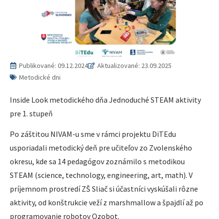
Publikované:
09.12.2024
Aktualizované: 23.09.2025
Metodické dni
Inside Look metodického dňa Jednoduché STEAM aktivity
pre 1. stupeň
Po záštitou NIVAM-u sme v rámci projektu DiTEdu
usporiadali metodický deň pre učiteľov zo Zvolenského
okresu, kde sa 14 pedagógov zoznámilo s metodikou
STEAM (science, technology, engineering, art, math). V
príjemnom prostredí ZŠ Sliač si účastníci vyskúšali rôzne
aktivity, od konštrukcie veží z marshmallow a špajdlí až po
programovanie robotov Ozobot.