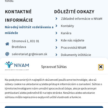
fondu.
KONTAKTNÉ
DÔLEŽITÉ ODKAZY
Základné informácie o NIVaM
INFORMÁCIE
Kontakty
Národný inštitút vzdelávania a
mládeže
Kariéra
Kde nás nájdete
Stromová 1, 831 01
Bratislava
Pracoviská NIVaM
sekretariat.gr@nivam.sk
Dokumenty inštitúcie
IČO: 00164348
Knižnica
Spravovať Súhlas
DIČ: 2020798714
Na poskytovanie tých najlepších skúseností používame technológie, ako sú
súbory cookie na ukladanie a/alebo prístup k informáciám o zariadení. Súhlas s
týmito technológiami nám umožní spracovávať údaje, ako je správanie pri
prehliadaní alebo jedinečné ID na tejto stránke. Nesúhlas alebo odvolanie
Zásady ochrany súkromia
súhlasu môže nepriaznivo ovplyvniť určité vlastnosti a funkcie.
Vyhlásenie o prístupnosti