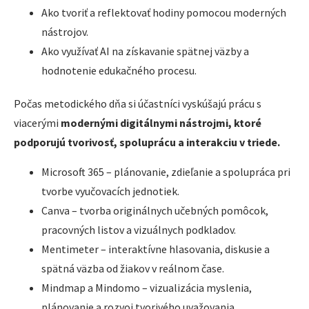
Ako tvoriť a reflektovať hodiny pomocou moderných
nástrojov.
Ako využívať AI na získavanie spätnej väzby a
hodnotenie edukačného procesu.
Počas metodického dňa si účastníci vyskúšajú prácu s
viacerými
modernými digitálnymi nástrojmi, ktoré
podporujú tvorivosť, spoluprácu a interakciu v triede.
Microsoft 365 – plánovanie, zdieľanie a spolupráca pri
tvorbe vyučovacích jednotiek.
Canva – tvorba originálnych učebných pomôcok,
pracovných listov a vizuálnych podkladov.
Mentimeter – interaktívne hlasovania, diskusie a
spätná väzba od žiakov v reálnom čase.
Mindmap a Mindomo – vizualizácia myslenia,
plánovanie a rozvoj tvorivého uvažovania.