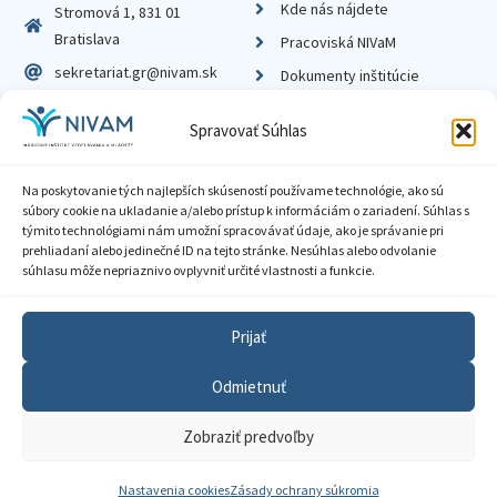
Kde nás nájdete
Stromová 1, 831 01
Bratislava
Pracoviská NIVaM
sekretariat.gr@nivam.sk
Dokumenty inštitúcie
IČO: 00164348
Knižnica
Spravovať Súhlas
DIČ: 2020798714
Na poskytovanie tých najlepších skúseností používame technológie, ako sú
súbory cookie na ukladanie a/alebo prístup k informáciám o zariadení. Súhlas s
týmito technológiami nám umožní spracovávať údaje, ako je správanie pri
prehliadaní alebo jedinečné ID na tejto stránke. Nesúhlas alebo odvolanie
Zásady ochrany súkromia
súhlasu môže nepriaznivo ovplyvniť určité vlastnosti a funkcie.
Vyhlásenie o prístupnosti
Prijať
Sprístupnenie informácií
Odmietnuť
Nastavenia cookies
Zobraziť predvoľby
GDPR
© 2026 Národný inštitút vzdelávania a mládeže
Nastavenia cookies
Zásady ochrany súkromia