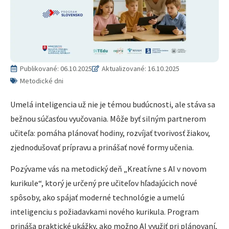
Publikované:
06.10.2025
Aktualizované: 16.10.2025
Metodické dni
Umelá inteligencia už nie je témou budúcnosti, ale stáva sa
bežnou súčasťou vyučovania. Môže byť silným partnerom
učiteľa: pomáha plánovať hodiny, rozvíjať tvorivosť žiakov,
zjednodušovať prípravu a prinášať nové formy učenia.
Pozývame vás na metodický deň „Kreatívne s AI v novom
kurikule“, ktorý je určený pre učiteľov hľadajúcich nové
spôsoby, ako spájať moderné technológie a umelú
inteligenciu s požiadavkami nového kurikula. Program
prináša praktické ukážky, ako možno AI využiť pri plánovaní,