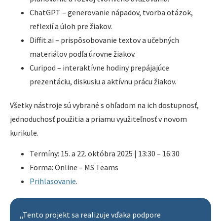
ChatGPT – generovanie nápadov, tvorba otázok,
reflexií a úloh pre žiakov.
Diffit.ai – prispôsobovanie textov a učebných
materiálov podľa úrovne žiakov.
Curipod – interaktívne hodiny prepájajúce
prezentáciu, diskusiu a aktívnu prácu žiakov.
Všetky nástroje sú vybrané s ohľadom na ich dostupnosť,
jednoduchosť použitia a priamu využiteľnosť v novom
kurikule.
Termíny: 15. a 22. októbra 2025 | 13:30 – 16:30
Forma: Online – MS Teams
Prihlasovanie
.
,,Tento projekt sa realizuje vďaka podpore