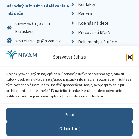
Kontakty
Národný inštitút vzdelávania a
mládeže
Kariéra
Kde nás nájdete
Stromová 1, 831 01
Bratislava
Pracoviská NIVaM
sekretariat.gr@nivam.sk
Dokumenty inštitúcie
IČO: 00164348
Knižnica
Spravovať Súhlas
DIČ: 2020798714
Na poskytovanie tých najlepších skúseností používame technológie, ako sú
súbory cookie na ukladanie a/alebo prístup k informáciám o zariadení. Súhlas s
týmito technológiami nám umožní spracovávať údaje, ako je správanie pri
prehliadaní alebo jedinečné ID na tejto stránke. Nesúhlas alebo odvolanie
Zásady ochrany súkromia
súhlasu môže nepriaznivo ovplyvniť určité vlastnosti a funkcie.
Vyhlásenie o prístupnosti
Prijať
Sprístupnenie informácií
Odmietnuť
Nastavenia cookies