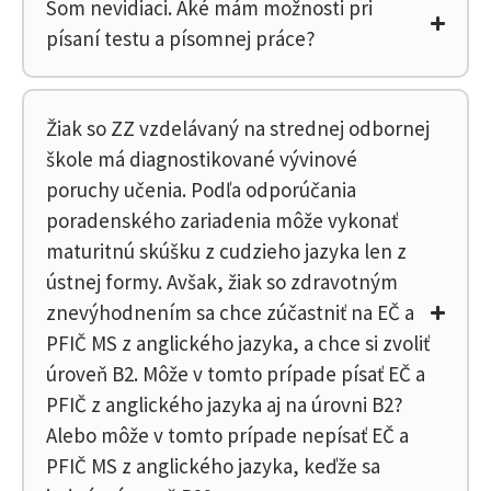
Som nevidiaci. Aké mám možnosti pri
písaní testu a písomnej práce?
Žiak so ZZ vzdelávaný na strednej odbornej
škole má diagnostikované vývinové
poruchy učenia. Podľa odporúčania
poradenského zariadenia môže vykonať
maturitnú skúšku z cudzieho jazyka len z
ústnej formy. Avšak, žiak so zdravotným
znevýhodnením sa chce zúčastniť na EČ a
PFIČ MS z anglického jazyka, a chce si zvoliť
úroveň B2. Môže v tomto prípade písať EČ a
PFIČ z anglického jazyka aj na úrovni B2?
Alebo môže v tomto prípade nepísať EČ a
PFIČ MS z anglického jazyka, keďže sa