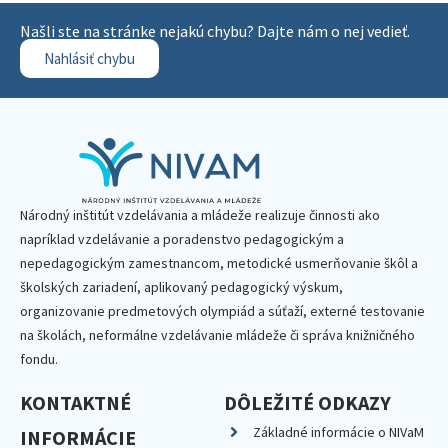
Našli ste na stránke nejakú chybu? Dajte nám o nej vedieť.
Nahlásiť chybu
Národný inštitút vzdelávania a mládeže realizuje činnosti ako
napríklad vzdelávanie a poradenstvo pedagogickým a
nepedagogickým zamestnancom, metodické usmerňovanie škôl a
školských zariadení, aplikovaný pedagogický výskum,
organizovanie predmetových olympiád a súťaží, externé testovanie
na školách, neformálne vzdelávanie mládeže či správa knižničného
fondu.
KONTAKTNÉ
DÔLEŽITÉ ODKAZY
Základné informácie o NIVaM
INFORMÁCIE