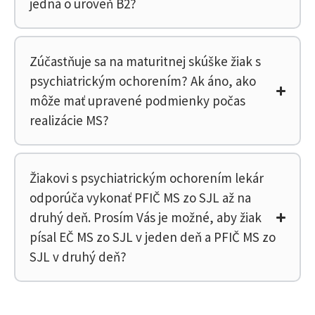
jedná o úroveň B2?
Zúčastňuje sa na maturitnej skúške žiak s
psychiatrickým ochorením? Ak áno, ako
môže mať upravené podmienky počas
realizácie MS?
Žiakovi s psychiatrickým ochorením lekár
odporúča vykonať PFIČ MS zo SJL až na
druhý deň. Prosím Vás je možné, aby žiak
písal EČ MS zo SJL v jeden deň a PFIČ MS zo
SJL v druhý deň?