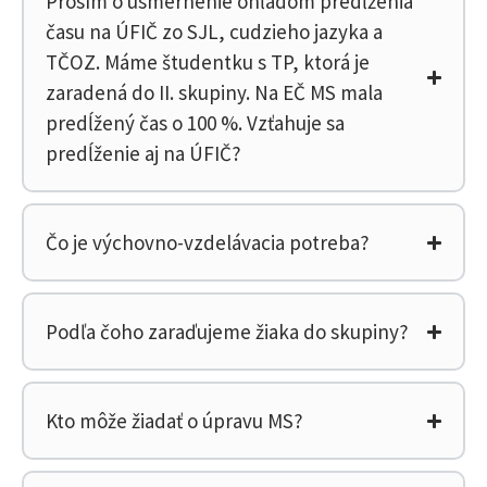
Prosím o usmernenie ohľadom predĺženia
času na ÚFIČ zo SJL, cudzieho jazyka a
TČOZ. Máme študentku s TP, ktorá je
zaradená do II. skupiny. Na EČ MS mala
predĺžený čas o 100 %. Vzťahuje sa
predĺženie aj na ÚFIČ?
Čo je výchovno-vzdelávacia potreba?
Podľa čoho zaraďujeme žiaka do skupiny?
Kto môže žiadať o úpravu MS?