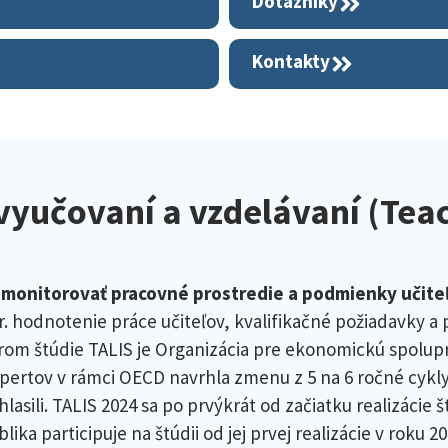
Dotazníky
Kontakty
vyučovaní a vzdelávaní (Tea
e
monitorovať pracovné prostredie a podmienky učiteľo
. hodnotenie práce učiteľov, kvalifikačné požiadavky a
torom štúdie TALIS je Organizácia pre ekonomickú spolupr
pertov v rámci OECD navrhla zmenu z 5 na 6 ročné cykly
asili. TALIS 2024 sa po prvýkrát od začiatku realizácie 
 participuje na štúdii od jej prvej realizácie v roku 2008