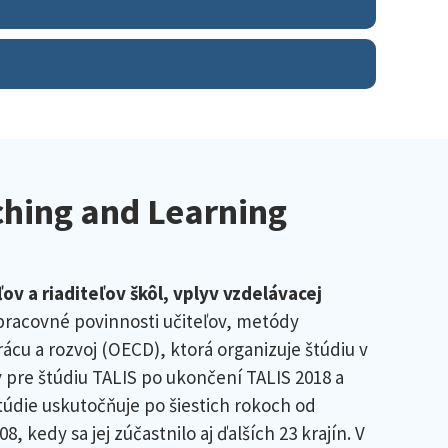
ching and Learning
v a riaditeľov škôl, vplyv vzdelávacej
 pracovné povinnosti učiteľov, metódy
ácu a rozvoj (OECD), ktorá organizuje štúdiu v
 pre štúdiu TALIS po ukončení TALIS 2018 a
štúdie uskutočňuje po šiestich rokoch od
, kedy sa jej zúčastnilo aj ďalších 23 krajín. V