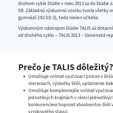
druhom cykle štúdie v roku 2013 sa do štúdie za
SR. Základnú výskumnú vzorku tvoria všetky o
gymnázií (ISCED 2), teda nielen učitelia.
Výskumným nástrojom štúdie TALIS sú dotazníky 
od druhého cyklu – TALIS 2013 – Slovenská rep
Prečo je TALIS dôležitý
Umožňuje vnímať vyučovací proces v širší
meraniach, výsledky škôl, uplatnenie žiak
Umožňuje komplexnejšie vnímať vyučovací
jednotlivých krajinách v rámci jednotlivýc
konkurencieschopnosť absolventov škôl v
vzniknutého stavu).