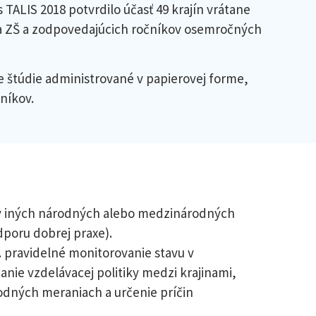
 TALIS 2018 potvrdilo účasť 49 krajín vrátane
ňa ZŠ a zodpovedajúcich ročníkov osemročných
le štúdie administrované v papierovej forme,
níkov.
v v iných národných alebo medzinárodných
dporu dobrej praxe).
 pravidelné monitorovanie stavu v
nanie vzdelávacej politiky medzi krajinami,
odných meraniach a určenie príčin