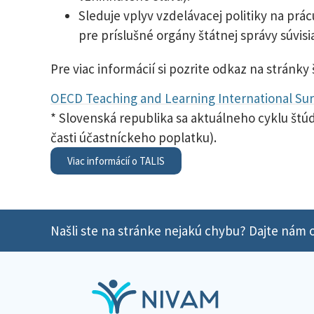
Sleduje vplyv vzdelávacej politiky na prá
pre príslušné orgány štátnej správy súvisi
Pre viac informácií si pozrite odkaz na stránky 
OECD Teaching and Learning International Sur
* Slovenská republika sa aktuálneho cyklu štú
časti účastníckeho poplatku).
Viac informácií o TALIS
Našli ste na stránke nejakú chybu? Dajte nám o