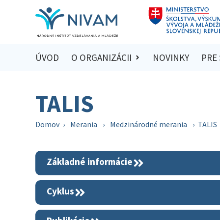
ÚVOD
O ORGANIZÁCII
NOVINKY
PRE
TALIS
Domov
›
Merania
›
Medzinárodné merania
›
TALIS
Základné informácie
Cyklus