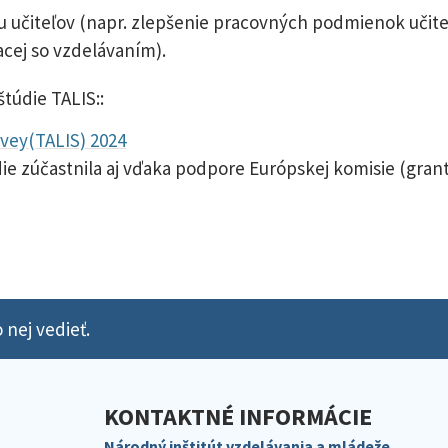
cu učiteľov (napr. zlepšenie pracovných podmienok učiteľ
acej so vzdelávaním).
štúdie TALIS::
vey(TALIS) 2024
die zúčastnila aj vďaka podpore Európskej komisie (gra
 nej vedieť.
KONTAKTNÉ INFORMÁCIE
Národný inštitút vzdelávania a mládeže