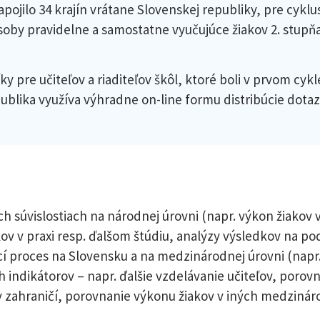
pojilo 34 krajín vrátane Slovenskej republiky, pre cyklus
soby pravidelne a samostatne vyučujúce žiakov 2. stup
pre učiteľov a riaditeľov škôl, ktoré boli v prvom cyk
ublika využíva výhradne on-line formu distribúcie dotaz
?
ch súvislostiach na národnej úrovni (napr. výkon žiako
ov v praxi resp. ďalšom štúdiu, analýzy výsledkov na po
 proces na Slovensku a na medzinárodnej úrovni (napr.
h indikátorov – napr. ďalšie vzdelávanie učiteľov, porov
 zahraničí, porovnanie výkonu žiakov v iných medzinár