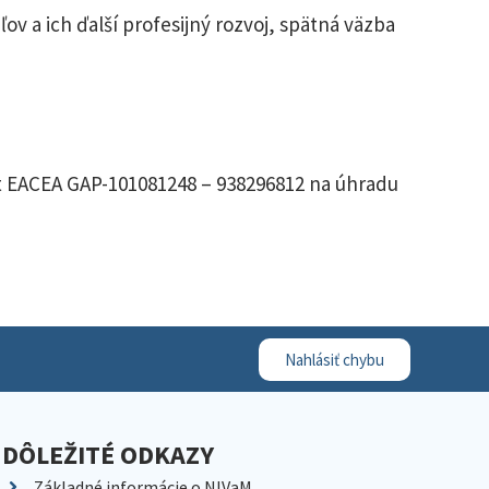
ov a ich ďalší profesijný rozvoj, spätná väzba
nt EACEA GAP-101081248 – 938296812 na úhradu
Nahlásiť chybu
DÔLEŽITÉ ODKAZY
Základné informácie o NIVaM