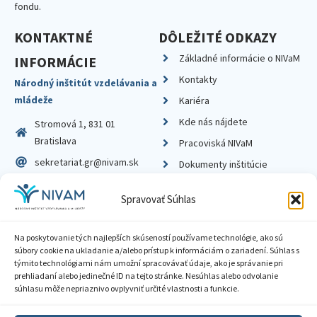
fondu.
KONTAKTNÉ
DÔLEŽITÉ ODKAZY
Základné informácie o NIVaM
INFORMÁCIE
Kontakty
Národný inštitút vzdelávania a
mládeže
Kariéra
Kde nás nájdete
Stromová 1, 831 01
Bratislava
Pracoviská NIVaM
sekretariat.gr@nivam.sk
Dokumenty inštitúcie
IČO: 00164348
Knižnica
Spravovať Súhlas
DIČ: 2020798714
Na poskytovanie tých najlepších skúseností používame technológie, ako sú
súbory cookie na ukladanie a/alebo prístup k informáciám o zariadení. Súhlas s
týmito technológiami nám umožní spracovávať údaje, ako je správanie pri
prehliadaní alebo jedinečné ID na tejto stránke. Nesúhlas alebo odvolanie
Zásady ochrany súkromia
súhlasu môže nepriaznivo ovplyvniť určité vlastnosti a funkcie.
Vyhlásenie o prístupnosti