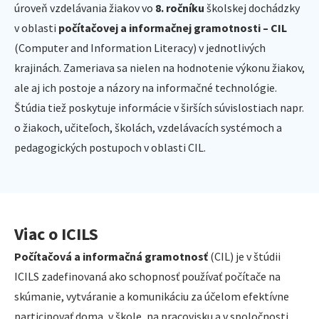
úroveň vzdelávania žiakov vo
8. ročníku
školskej dochádzky
v oblasti
počítačovej a informačnej gramotnosti – CIL
(Computer and Information Literacy) v jednotlivých
krajinách. Zameriava sa nielen na hodnotenie výkonu žiakov,
ale aj ich postoje a názory na informačné technológie.
Štúdia tiež poskytuje informácie v širších súvislostiach napr.
o žiakoch, učiteľoch, školách, vzdelávacích systémoch a
pedagogických postupoch v oblasti CIL.
Viac o ICILS
Počítačová a informačná gramotnosť
(CIL) je v štúdii
ICILS zadefinovaná ako schopnosť používať počítače na
skúmanie, vytváranie a komunikáciu za účelom efektívne
participovať doma, v škole, na pracovisku a v spoločnosti.