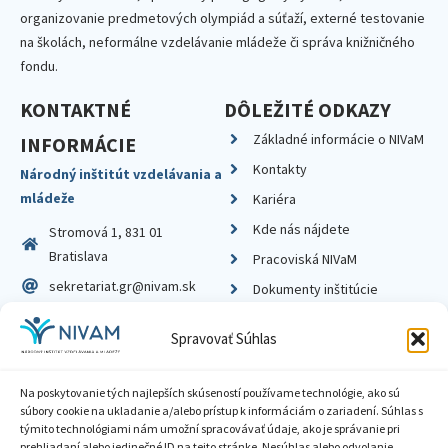
organizovanie predmetových olympiád a súťaží, externé testovanie
na školách, neformálne vzdelávanie mládeže či správa knižničného
fondu.
KONTAKTNÉ
DÔLEŽITÉ ODKAZY
Základné informácie o NIVaM
INFORMÁCIE
Kontakty
Národný inštitút vzdelávania a
mládeže
Kariéra
Kde nás nájdete
Stromová 1, 831 01
Bratislava
Pracoviská NIVaM
sekretariat.gr@nivam.sk
Dokumenty inštitúcie
IČO: 00164348
Knižnica
Spravovať Súhlas
DIČ: 2020798714
Na poskytovanie tých najlepších skúseností používame technológie, ako sú
súbory cookie na ukladanie a/alebo prístup k informáciám o zariadení. Súhlas s
týmito technológiami nám umožní spracovávať údaje, ako je správanie pri
prehliadaní alebo jedinečné ID na tejto stránke. Nesúhlas alebo odvolanie