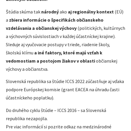
Štúdia skúma tak
národný
ako
aj regionálny kontext
(EÚ)
a
zbiera informácie o špecifikách občianskeho
vzdelávania a občianskej výchovy
(politických, kultúrnych
a výchovných súvislostiach v každej účastníckej krajine).
Sleduje aj vyučovacie postupy v triede, riadenie školy,
školskú klímu
a iné faktory, ktoré majú vzťah k
vedomostiam a postojom žiakov v oblasti
občianskej
výchovy a občianstva.
Slovenská republika sa štúdie ICCS 2022 zúčastňuje aj vďaka
podpore Európskej komisie (grant EACEA na úhradu časti
účastníckeho poplatku).
Do druhého cyklu štúdie – ICCS 2016 – sa Slovenská
republika nezapojila.
Pre viac informácií si pozrite odkaz na medzinárodné