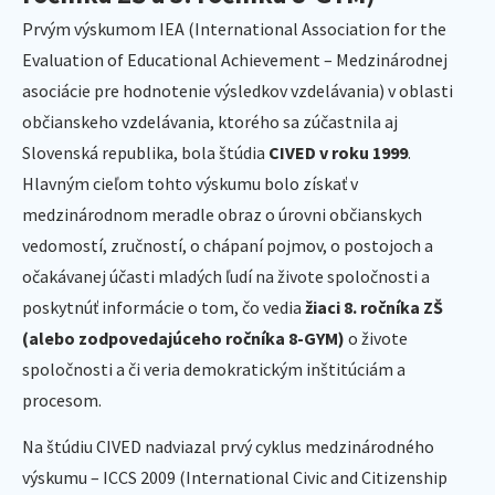
Prvým výskumom IEA (International Association for the
Evaluation of Educational Achievement – Medzinárodnej
asociácie pre hodnotenie výsledkov vzdelávania) v oblasti
občianskeho vzdelávania, ktorého sa zúčastnila aj
Slovenská republika, bola štúdia
CIVED v roku 1999
.
Hlavným cieľom tohto výskumu bolo získať v
medzinárodnom meradle obraz o úrovni občianskych
vedomostí, zručností, o chápaní pojmov, o postojoch a
očakávanej účasti mladých ľudí na živote spoločnosti a
poskytnúť informácie o tom, čo vedia
žiaci 8. ročníka ZŠ
(alebo zodpovedajúceho ročníka 8-GYM)
o živote
spoločnosti a či veria demokratickým inštitúciám a
procesom.
Na štúdiu CIVED nadviazal prvý cyklus medzinárodného
výskumu – ICCS 2009 (International Civic and Citizenship