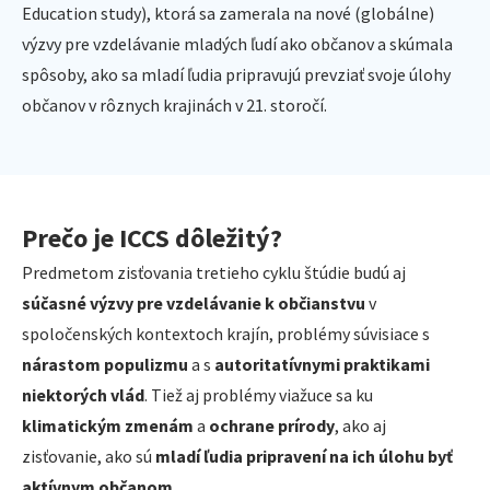
Education study), ktorá sa zamerala na nové (globálne)
výzvy pre vzdelávanie mladých ľudí ako občanov a skúmala
spôsoby, ako sa mladí ľudia pripravujú prevziať svoje úlohy
občanov v rôznych krajinách v 21. storočí.
Prečo je ICCS dôležitý?
Predmetom zisťovania tretieho cyklu štúdie budú aj
súčasné výzvy pre vzdelávanie k občianstvu
v
spoločenských kontextoch krajín, problémy súvisiace s
nárastom populizmu
a s
autoritatívnymi praktikami
niektorých vlád
. Tiež aj problémy viažuce sa ku
klimatickým zmenám
a
ochrane prírody
, ako aj
zisťovanie, ako sú
mladí ľudia pripravení na ich úlohu byť
aktívnym občanom.