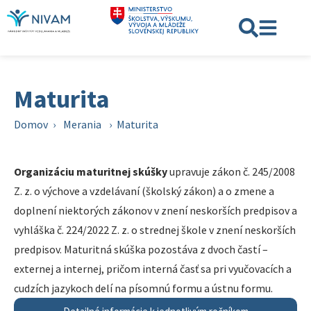
Maturita
Domov
›
Merania
›
Maturita
Organizáciu maturitnej skúšky
upravuje zákon č. 245/2008
Z. z. o výchove a vzdelávaní (školský zákon) a o zmene a
doplnení niektorých zákonov v znení neskorších predpisov a
vyhláška č. 224/2022 Z. z. o strednej škole v znení neskorších
predpisov. Maturitná skúška pozostáva z dvoch častí –
externej a internej, pričom interná časť sa pri vyučovacích a
cudzích jazykoch delí na písomnú formu a ústnu formu.