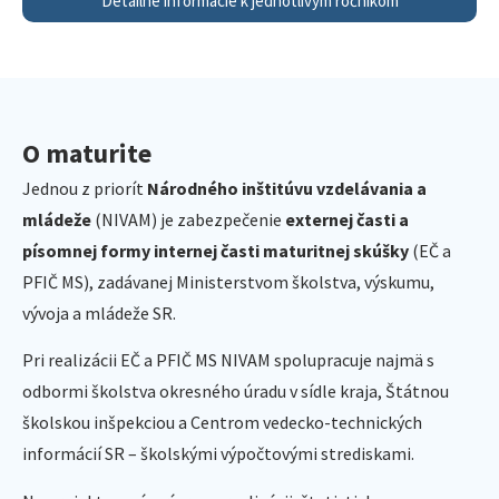
Detailné informácie k jednotlivým ročníkom
O maturite
Jednou z priorít
Národného inštitúvu vzdelávania a
mládeže
(NIVAM) je zabezpečenie
externej časti a
písomnej formy internej časti maturitnej skúšky
(EČ a
PFIČ MS), zadávanej Ministerstvom školstva, výskumu,
vývoja a mládeže SR.
Pri realizácii EČ a PFIČ MS NIVAM spolupracuje najmä s
odbormi školstva okresného úradu v sídle kraja, Štátnou
školskou inšpekciou a Centrom vedecko-technických
informácií SR – školskými výpočtovými strediskami.