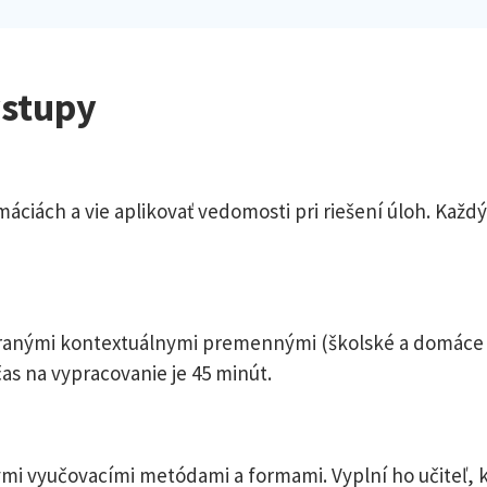
ýstupy
rmáciách a vie aplikovať vedomosti pri riešení úloh. Každ
ranými kontextuálnymi premennými (školské a domáce pro
as na vypracovanie je 45 minút.
nými vyučovacími metódami a formami. Vyplní ho učiteľ, 