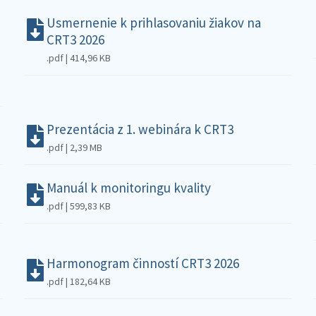
Usmernenie k prihlasovaniu žiakov na
CRT3 2026
.pdf | 414,96 KB
Prezentácia z 1. webinára k CRT3
.pdf | 2,39 MB
Manuál k monitoringu kvality
.pdf | 599,83 KB
Harmonogram činností CRT3 2026
.pdf | 182,64 KB