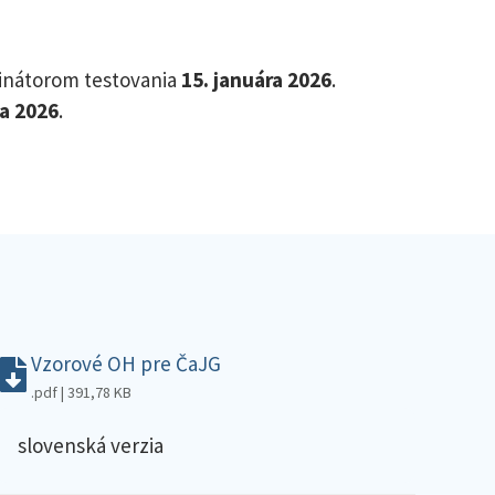
dinátorom testovania
15. januára 2026
.
la 2026
.
Vzorové OH pre ČaJG
.pdf | 391,78 KB
slovenská verzia