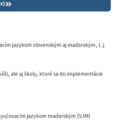
s)
vacím jazykom slovenským aj maďarským, t. j.
ôl), ale aj školy, ktoré sa do implementácie
 s vyučovacím jazykom maďarským (VJM)