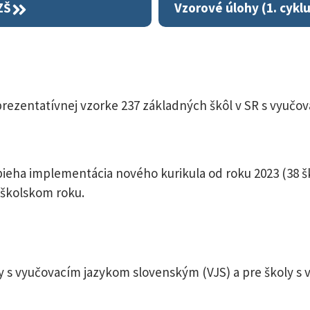
ZŠ
Vzorové úlohy (1. cyklu
eprezentatívnej vzorke 237 základných škôl v SR s vyučo
bieha implementácia nového kurikula od roku 2023 (38 šk
m školskom roku.
oly s vyučovacím jazykom slovenským (VJS) a pre školy