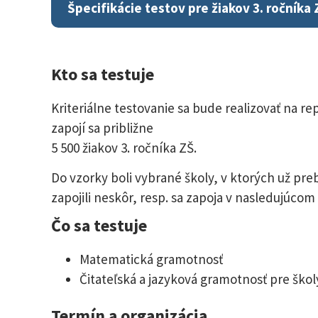
Špecifikácie testov pre žiakov 3. ročníka 
Kto sa testuje
Kriteriálne testovanie sa bude realizovať na r
zapojí sa približne
5 500 žiakov 3. ročníka ZŠ.
Do vzorky boli vybrané školy, v ktorých už pre
zapojili neskôr, resp. sa zapoja v nasledujúco
Čo sa testuje
Matematická gramotnosť
Čitateľská a jazyková gramotnosť pre šk
Termín a organizácia