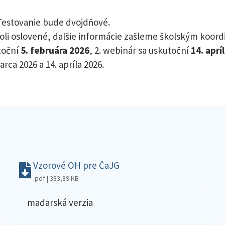
 Testovanie bude dvojdňové.
boli oslovené, ďalšie informácie zašleme školským koor
toční
5. februára 2026
, 2. webinár sa uskutoční
14. aprí
ca 2026 a 14. apríla 2026.
Vzorové OH pre ČaJG
.pdf | 383,89 KB
maďarská verzia