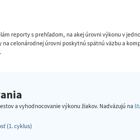
m reporty s prehľadom, na akej úrovni výkonu v jednotli
dky na celonárodnej úrovni poskytnú spätnú väzbu a komp
.
vania
testov a vyhodnocovanie výkonu žiakov. Nadväzujú na
št
ť (1. cyklus)