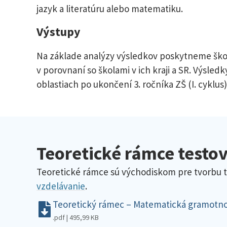
jazyk a literatúru alebo matematiku.
Výstupy
Na základe analýzy výsledkov poskytneme školá
v porovnaní so školami v ich kraji a SR. Výsle
oblastiach po ukončení 3. ročníka ZŠ (I. cyklus)
Teoretické rámce testo
Teoretické rámce sú východiskom pre tvorbu 
vzdelávanie
.
Teoretický rámec – Matematická gramotnos
.pdf | 495,99 KB