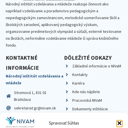
Národný inštitút vzdelávania a mládeže realizuje činnosti ako
napríklad vzdelávanie a poradenstvo pedagogickým a
nepedagogickým zamestnancom, metodické usmerňovanie škôl a
školských zariadení, aplikovaný pedagogický výskum,
organizovanie predmetových olympiád a súťaží, externé testovanie
na školách, neformálne vzdelávanie mládeže či správa knižničného
fondu.
KONTAKTNÉ
DÔLEŽITÉ ODKAZY
Základné informácie o NIVaM
INFORMÁCIE
Kontakty
Národný inštitút vzdelávania a
mládeže
Kariéra
Kde nás nájdete
Stromová 1, 831 01
Bratislava
Pracoviská NIVaM
sekretariat.gr@nivam.sk
Dokumenty inštitúcie
IČO: 00164348
Knižnica
Spravovať Súhlas
DIČ: 2020798714