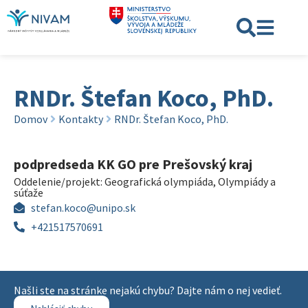
RNDr. Štefan Koco, PhD.
Domov
Kontakty
RNDr. Štefan Koco, PhD.
podpredseda KK GO pre Prešovský kraj
Oddelenie/projekt:
Geografická olympiáda
,
Olympiády a
súťaže
stefan.koco@unipo.sk
+421517570691
Našli ste na stránke nejakú chybu? Dajte nám o nej vedieť.