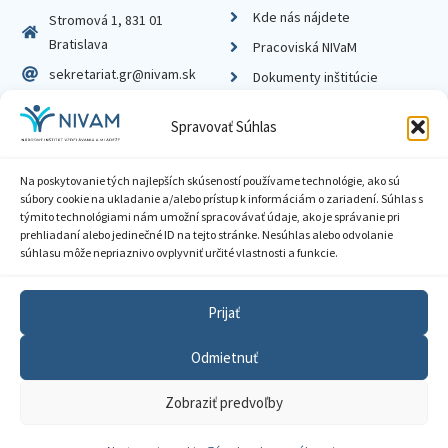
Kde nás nájdete
Stromová 1, 831 01
Bratislava
Pracoviská NIVaM
sekretariat.gr@nivam.sk
Dokumenty inštitúcie
IČO: 00164348
Knižnica
Spravovať Súhlas
DIČ: 2020798714
Na poskytovanie tých najlepších skúseností používame technológie, ako sú
súbory cookie na ukladanie a/alebo prístup k informáciám o zariadení. Súhlas s
týmito technológiami nám umožní spracovávať údaje, ako je správanie pri
prehliadaní alebo jedinečné ID na tejto stránke. Nesúhlas alebo odvolanie
Zásady ochrany súkromia
súhlasu môže nepriaznivo ovplyvniť určité vlastnosti a funkcie.
Vyhlásenie o prístupnosti
Prijať
Sprístupnenie informácií
Odmietnuť
Nastavenia cookies
Zobraziť predvoľby
GDPR