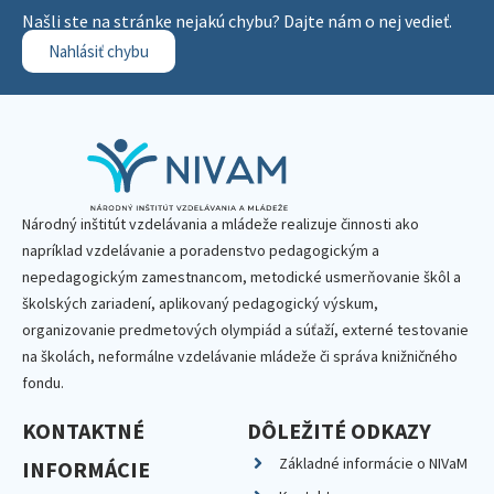
Našli ste na stránke nejakú chybu? Dajte nám o nej vedieť.
Nahlásiť chybu
Národný inštitút vzdelávania a mládeže realizuje činnosti ako
napríklad vzdelávanie a poradenstvo pedagogickým a
nepedagogickým zamestnancom, metodické usmerňovanie škôl a
školských zariadení, aplikovaný pedagogický výskum,
organizovanie predmetových olympiád a súťaží, externé testovanie
na školách, neformálne vzdelávanie mládeže či správa knižničného
fondu.
KONTAKTNÉ
DÔLEŽITÉ ODKAZY
Základné informácie o NIVaM
INFORMÁCIE