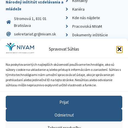
Kontakty
Národný inštitút vzdelávania a
mládeže
Kariéra
Kde nás nájdete
Stromová 1, 831 01
Bratislava
Pracoviská NIVaM
sekretariat.gr@nivam.sk
Dokumenty inštitúcie
IČO: 00164348
Knižnica
Spravovať Súhlas
DIČ: 2020798714
Na poskytovanie tých najlepších skúseností používame technológie, ako sú
súbory cookie na ukladanie a/alebo prístup k informáciám o zariadení. Súhlas s
týmito technológiami nám umožní spracovávať údaje, ako je správanie pri
prehliadaní alebo jedinečné ID na tejto stránke. Nesúhlas alebo odvolanie
Zásady ochrany súkromia
súhlasu môže nepriaznivo ovplyvniť určité vlastnosti a funkcie.
Vyhlásenie o prístupnosti
Prijať
Sprístupnenie informácií
Odmietnuť
Nastavenia cookies
Zobraziť predvoľby