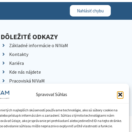
Nahlásiť chybu
DÔLEŽITÉ ODKAZY
Základné informácie o NIVaM
Kontakty
Kariéra
Kde nás nájdete
Pracoviská NIVaM
Dokumenty inštitúcie
Spravovať Súhlas
Knižnica
nie tých najlepších skúseností používame technológie, ako sú súbory cookie na
alebo prístup k informáciám o zariadení. Súhlas s týmito technológiami nám
vávať údaje, ako je správanie pri prehliadaní alebo jedinečné ID na tejto stránke.
ístupnenie informácií
Nastavenia cookies
GDPR
o odvolanie súhlasu môže nepriaznivo ovplyvniť určité vlastnosti a funkcie.