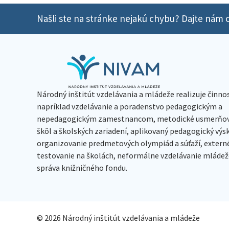
Našli ste na stránke nejakú chybu? Dajte nám o
Národný inštitút vzdelávania a mládeže realizuje činno
napríklad vzdelávanie a poradenstvo pedagogickým a
nepedagogickým zamestnancom, metodické usmerňov
škôl a školských zariadení, aplikovaný pedagogický vý
organizovanie predmetových olympiád a súťaží, extern
testovanie na školách, neformálne vzdelávanie mládeže
správa knižničného fondu.
© 2026 Národný inštitút vzdelávania a mládeže