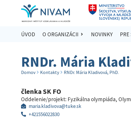
ÚVOD
O ORGANIZÁCII
NOVINKY
PRE
RNDr. Mária Klad
Domov
Kontakty
RNDr. Mária Kladivová, PhD.
členka SK FO
Oddelenie/projekt:
Fyzikálna olympiáda
,
Olym
maria.kladivova@tuke.sk
+421556022830