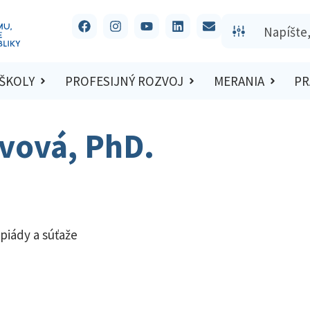
 ŠKOLY
PROFESIJNÝ ROZVOJ
MERANIA
PR
ivová, PhD.
piády a súťaže