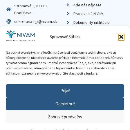
Kde nás nájdete
Stromová 1, 831 01
Bratislava
Pracoviská NIVaM
sekretariat.gr@nivam.sk
Dokumenty inštitúcie
IČO: 00164348
Knižnica
Spravovať Súhlas
DIČ: 2020798714
Na poskytovanie tých najlepších skúseností používame technológie, ako sú
súbory cookie na ukladanie a/alebo prístup k informáciám o zariadení. Súhlas s
týmito technológiami nám umožní spracovávať údaje, ako je správanie pri
prehliadaní alebo jedinečné ID na tejto stránke. Nesúhlas alebo odvolanie
Zásady ochrany súkromia
súhlasu môže nepriaznivo ovplyvniť určité vlastnosti a funkcie.
Vyhlásenie o prístupnosti
Prijať
Sprístupnenie informácií
Odmietnuť
Nastavenia cookies
Zobraziť predvoľby
GDPR