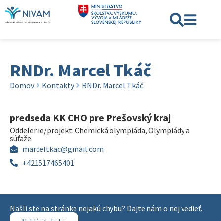
RNDr. Marcel Tkáč
Domov
Kontakty
RNDr. Marcel Tkáč
predseda KK CHO pre Prešovský kraj
Oddelenie/projekt:
Chemická olympiáda
,
Olympiády a
súťaže
marceltkac@gmail.com
+421517465401
Našli ste na stránke nejakú chybu? Dajte nám o nej vedieť.