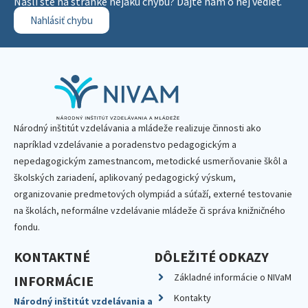
Našli ste na stránke nejakú chybu? Dajte nám o nej vedieť.
Nahlásiť chybu
Národný inštitút vzdelávania a mládeže realizuje činnosti ako
napríklad vzdelávanie a poradenstvo pedagogickým a
nepedagogickým zamestnancom, metodické usmerňovanie škôl a
školských zariadení, aplikovaný pedagogický výskum,
organizovanie predmetových olympiád a súťaží, externé testovanie
na školách, neformálne vzdelávanie mládeže či správa knižničného
fondu.
KONTAKTNÉ
DÔLEŽITÉ ODKAZY
Základné informácie o NIVaM
INFORMÁCIE
Kontakty
Národný inštitút vzdelávania a