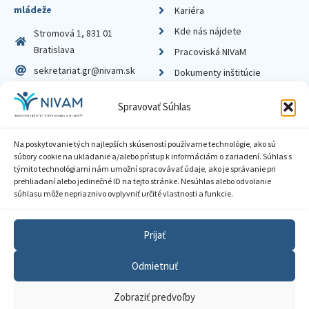
mládeže
Kariéra
Kde nás nájdete
Stromová 1, 831 01
Bratislava
Pracoviská NIVaM
sekretariat.gr@nivam.sk
Dokumenty inštitúcie
IČO: 00164348
Knižnica
Spravovať Súhlas
DIČ: 2020798714
Na poskytovanie tých najlepších skúseností používame technológie, ako sú
súbory cookie na ukladanie a/alebo prístup k informáciám o zariadení. Súhlas s
týmito technológiami nám umožní spracovávať údaje, ako je správanie pri
prehliadaní alebo jedinečné ID na tejto stránke. Nesúhlas alebo odvolanie
Zásady ochrany súkromia
súhlasu môže nepriaznivo ovplyvniť určité vlastnosti a funkcie.
Vyhlásenie o prístupnosti
Prijať
Sprístupnenie informácií
Odmietnuť
Nastavenia cookies
Zobraziť predvoľby
GDPR