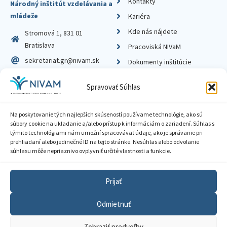
Kontakty
Národný inštitút vzdelávania a
mládeže
Kariéra
Kde nás nájdete
Stromová 1, 831 01
Bratislava
Pracoviská NIVaM
sekretariat.gr@nivam.sk
Dokumenty inštitúcie
IČO: 00164348
Knižnica
Spravovať Súhlas
DIČ: 2020798714
Na poskytovanie tých najlepších skúseností používame technológie, ako sú
súbory cookie na ukladanie a/alebo prístup k informáciám o zariadení. Súhlas s
týmito technológiami nám umožní spracovávať údaje, ako je správanie pri
prehliadaní alebo jedinečné ID na tejto stránke. Nesúhlas alebo odvolanie
Zásady ochrany súkromia
súhlasu môže nepriaznivo ovplyvniť určité vlastnosti a funkcie.
Vyhlásenie o prístupnosti
Prijať
Sprístupnenie informácií
Odmietnuť
Nastavenia cookies
Zobraziť predvoľby