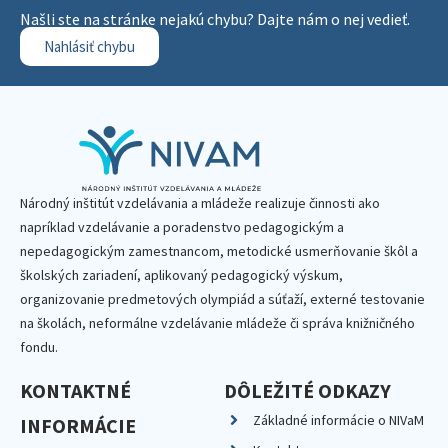
Našli ste na stránke nejakú chybu? Dajte nám o nej vedieť.
Nahlásiť chybu
Národný inštitút vzdelávania a mládeže realizuje činnosti ako
napríklad vzdelávanie a poradenstvo pedagogickým a
nepedagogickým zamestnancom, metodické usmerňovanie škôl a
školských zariadení, aplikovaný pedagogický výskum,
organizovanie predmetových olympiád a súťaží, externé testovanie
na školách, neformálne vzdelávanie mládeže či správa knižničného
fondu.
KONTAKTNÉ
DÔLEŽITÉ ODKAZY
Základné informácie o NIVaM
INFORMÁCIE