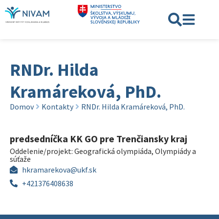
RNDr. Hilda
Kramáreková, PhD.
Domov
Kontakty
RNDr. Hilda Kramáreková, PhD.
predsedníčka KK GO pre Trenčiansky kraj
Oddelenie/projekt:
Geografická olympiáda
,
Olympiády a
súťaže
hkramarekova@ukf.sk
+421376408638