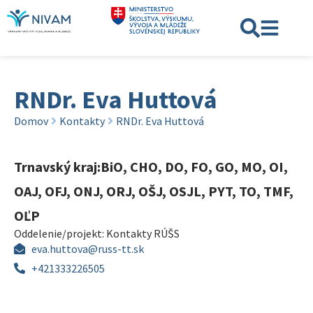
RNDr. Eva Huttová
Domov
Kontakty
RNDr. Eva Huttová
Trnavský kraj:BiO, CHO, DO, FO, GO, MO, OI,
OAJ, OFJ, ONJ, ORJ, OŠJ, OSJL, PYT, TO, TMF,
OĽP
Oddelenie/projekt:
Kontakty RÚŠS
eva.huttova@russ-tt.sk
+421333226505