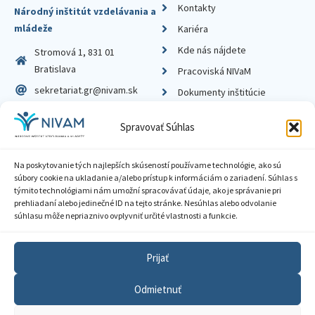
Kontakty
Národný inštitút vzdelávania a
mládeže
Kariéra
Kde nás nájdete
Stromová 1, 831 01
Bratislava
Pracoviská NIVaM
sekretariat.gr@nivam.sk
Dokumenty inštitúcie
IČO: 00164348
Knižnica
Spravovať Súhlas
DIČ: 2020798714
Na poskytovanie tých najlepších skúseností používame technológie, ako sú
súbory cookie na ukladanie a/alebo prístup k informáciám o zariadení. Súhlas s
týmito technológiami nám umožní spracovávať údaje, ako je správanie pri
prehliadaní alebo jedinečné ID na tejto stránke. Nesúhlas alebo odvolanie
Zásady ochrany súkromia
súhlasu môže nepriaznivo ovplyvniť určité vlastnosti a funkcie.
Vyhlásenie o prístupnosti
Prijať
Sprístupnenie informácií
Odmietnuť
Nastavenia cookies