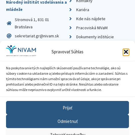
Kontakty
Národný inštitút vzdelávania a
mládeže
Kariéra
Kde nás nájdete
Stromová 1, 831 01
Bratislava
Pracoviská NIVaM
sekretariat.gr@nivam.sk
Dokumenty inštitúcie
IČO: 00164348
Knižnica
Spravovať Súhlas
DIČ: 2020798714
Na poskytovanie tých najlepších skúseností používame technológie, ako sú
súbory cookie na ukladanie a/alebo prístup k informáciám o zariadení. Súhlas s
týmito technológiami nám umožní spracovávať údaje, ako je správanie pri
prehliadaní alebo jedinečné ID na tejto stránke. Nesúhlas alebo odvolanie
Zásady ochrany súkromia
súhlasu môže nepriaznivo ovplyvniť určité vlastnosti a funkcie.
Vyhlásenie o prístupnosti
Prijať
Sprístupnenie informácií
Odmietnuť
Nastavenia cookies
Zobraziť predvoľby