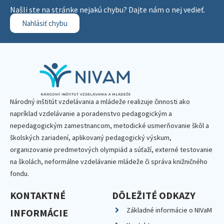
Našli ste na stránke nejakú chybu? Dajte nám o nej vedieť.
Nahlásiť chybu
Národný inštitút vzdelávania a mládeže realizuje činnosti ako
napríklad vzdelávanie a poradenstvo pedagogickým a
nepedagogickým zamestnancom, metodické usmerňovanie škôl a
školských zariadení, aplikovaný pedagogický výskum,
organizovanie predmetových olympiád a súťaží, externé testovanie
na školách, neformálne vzdelávanie mládeže či správa knižničného
fondu.
KONTAKTNÉ
DÔLEŽITÉ ODKAZY
Základné informácie o NIVaM
INFORMÁCIE