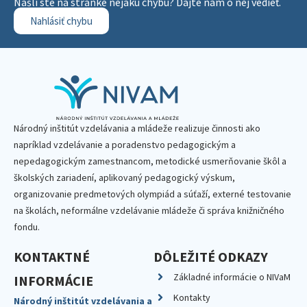
Našli ste na stránke nejakú chybu? Dajte nám o nej vedieť.
Nahlásiť chybu
Národný inštitút vzdelávania a mládeže realizuje činnosti ako
napríklad vzdelávanie a poradenstvo pedagogickým a
nepedagogickým zamestnancom, metodické usmerňovanie škôl a
školských zariadení, aplikovaný pedagogický výskum,
organizovanie predmetových olympiád a súťaží, externé testovanie
na školách, neformálne vzdelávanie mládeže či správa knižničného
fondu.
KONTAKTNÉ
DÔLEŽITÉ ODKAZY
Základné informácie o NIVaM
INFORMÁCIE
Kontakty
Národný inštitút vzdelávania a