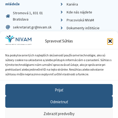
mládeže
Kariéra
Kde nás nájdete
Stromová 1, 831 01
Bratislava
Pracoviská NIVaM
sekretariat.gr@nivam.sk
Dokumenty inštitúcie
IČO: 00164348
Knižnica
Spravovať Súhlas
DIČ: 2020798714
Na poskytovanie tých najlepších skúseností používame technológie, ako sú
súbory cookie na ukladanie a/alebo prístup k informáciám o zariadení. Súhlas s
týmito technológiami nám umožní spracovávať údaje, ako je správanie pri
prehliadaní alebo jedinečné ID na tejto stránke. Nesúhlas alebo odvolanie
Zásady ochrany súkromia
súhlasu môže nepriaznivo ovplyvniť určité vlastnosti a funkcie.
Vyhlásenie o prístupnosti
Prijať
Sprístupnenie informácií
Odmietnuť
Nastavenia cookies
Zobraziť predvoľby
GDPR