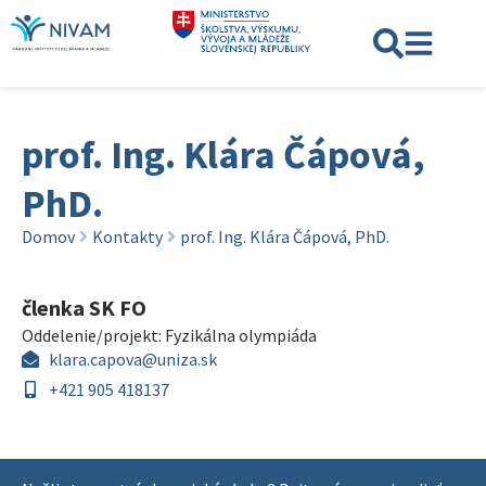
prof. Ing. Klára Čápová,
PhD.
Domov
Kontakty
prof. Ing. Klára Čápová, PhD.
členka SK FO
Oddelenie/projekt:
Fyzikálna olympiáda
klara.capova@uniza.sk
+421 905 418137