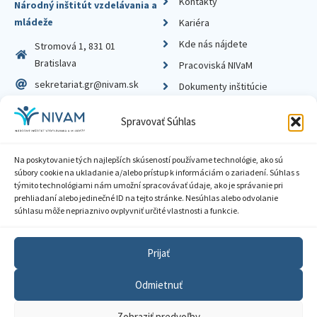
Kontakty
Národný inštitút vzdelávania a
mládeže
Kariéra
Kde nás nájdete
Stromová 1, 831 01
Bratislava
Pracoviská NIVaM
sekretariat.gr@nivam.sk
Dokumenty inštitúcie
IČO: 00164348
Knižnica
Spravovať Súhlas
DIČ: 2020798714
Na poskytovanie tých najlepších skúseností používame technológie, ako sú
súbory cookie na ukladanie a/alebo prístup k informáciám o zariadení. Súhlas s
týmito technológiami nám umožní spracovávať údaje, ako je správanie pri
prehliadaní alebo jedinečné ID na tejto stránke. Nesúhlas alebo odvolanie
Zásady ochrany súkromia
súhlasu môže nepriaznivo ovplyvniť určité vlastnosti a funkcie.
Vyhlásenie o prístupnosti
Prijať
Sprístupnenie informácií
Odmietnuť
Nastavenia cookies
Zobraziť predvoľby