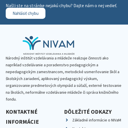
Našli ste na stránke nejakú chybu? Dajte nám o nej vedieť.
Nahlásiť chybu
Národný inštitút vzdelávania a mládeže realizuje činnosti ako
napríklad vzdelávanie a poradenstvo pedagogickým a
nepedagogickým zamestnancom, metodické usmerňovanie škôl a
školských zariadení, aplikovaný pedagogický výskum,
organizovanie predmetových olympiád a súťaží, externé testovanie
na školách, neformálne vzdelávanie mládeže či správa knižničného
fondu.
KONTAKTNÉ
DÔLEŽITÉ ODKAZY
Základné informácie o NIVaM
INFORMÁCIE