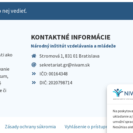
 nej vedieť.
KONTAKTNÉ INFORMÁCIE
Národný inštitút vzdelávania a mládeže
sti ako
Stromová 1, 831 01 Bratislava
sekretariat.gr@nivam.sk
anie
IČO: 00164348
skum,
DIČ: 2020798714
é
 či
Na poskytova
ukladanie a/
umožní spraco
Zásady ochrany súkromia
Vyhlásenie o prístupnosti
Spr
Nesúhlas aleb