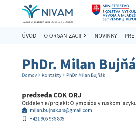
ÚVOD
O ORGANIZÁCII
NOVINKY
PRE
PhDr. Milan Bujň
Domov
Kontakty
PhDr. Milan Bujňák
predseda COK ORJ
Oddelenie/projekt:
Olympiáda v ruskom jazyk
milan.bujnak.ars@gmail.com
+421 905 936 805