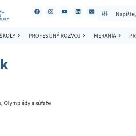
 ŠKOLY
PROFESIJNÝ ROZVOJ
MERANIA
PR
ák
u
,
Olympiády a súťaže