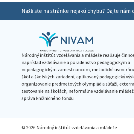
Našli ste na stránke nejakú chybu? Dajte nám o
Národný inštitút vzdelávania a mládeže realizuje činno
napríklad vzdelávanie a poradenstvo pedagogickým a
nepedagogickým zamestnancom, metodické usmerňov
škôl a školských zariadení, aplikovaný pedagogický vý
organizovanie predmetových olympiád a súťaží, extern
testovanie na školách, neformálne vzdelávanie mládeže
správa knižničného fondu.
© 2026 Národný inštitút vzdelávania a mládeže