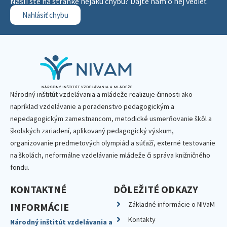
Našli ste na stránke nejakú chybu? Dajte nám o nej vedieť.
Nahlásiť chybu
Národný inštitút vzdelávania a mládeže realizuje činnosti ako
napríklad vzdelávanie a poradenstvo pedagogickým a
nepedagogickým zamestnancom, metodické usmerňovanie škôl a
školských zariadení, aplikovaný pedagogický výskum,
organizovanie predmetových olympiád a súťaží, externé testovanie
na školách, neformálne vzdelávanie mládeže či správa knižničného
fondu.
KONTAKTNÉ
DÔLEŽITÉ ODKAZY
Základné informácie o NIVaM
INFORMÁCIE
Kontakty
Národný inštitút vzdelávania a