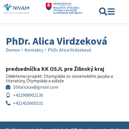
PhDr. Alica Virdzeková
Domov
Kontakty
PhDr. Alica Virdzeková
predsedníčka KK OSJL pre Žilinský kraj
Oddelenie/projekt:
Olympiáda zo slovenského jazyka a
literatúry
,
Olympiády a súťaže
100alickav@gmail.com
+421908902130
+421415005531