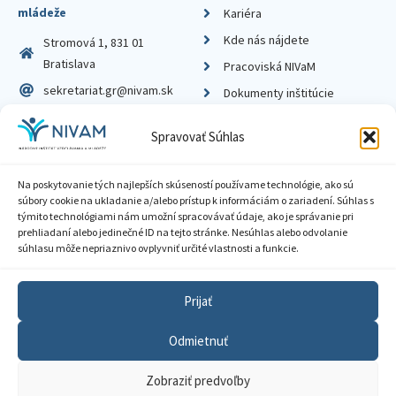
mládeže
Kariéra
Kde nás nájdete
Stromová 1, 831 01
Bratislava
Pracoviská NIVaM
sekretariat.gr@nivam.sk
Dokumenty inštitúcie
IČO: 00164348
Knižnica
Spravovať Súhlas
DIČ: 2020798714
Na poskytovanie tých najlepších skúseností používame technológie, ako sú
súbory cookie na ukladanie a/alebo prístup k informáciám o zariadení. Súhlas s
týmito technológiami nám umožní spracovávať údaje, ako je správanie pri
prehliadaní alebo jedinečné ID na tejto stránke. Nesúhlas alebo odvolanie
Zásady ochrany súkromia
súhlasu môže nepriaznivo ovplyvniť určité vlastnosti a funkcie.
Vyhlásenie o prístupnosti
Prijať
Sprístupnenie informácií
Odmietnuť
Nastavenia cookies
Zobraziť predvoľby
GDPR