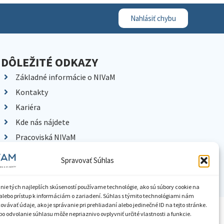
Nahlásiť chybu
DÔLEŽITÉ ODKAZY
Základné informácie o NIVaM
Kontakty
Kariéra
Kde nás nájdete
Pracoviská NIVaM
Dokumenty inštitúcie
Spravovať Súhlas
Knižnica
nie tých najlepších skúseností používame technológie, ako sú súbory cookie na
alebo prístup k informáciám o zariadení. Súhlas s týmito technológiami nám
vávať údaje, ako je správanie pri prehliadaní alebo jedinečné ID na tejto stránke.
ístupnenie informácií
Nastavenia cookies
GDPR
o odvolanie súhlasu môže nepriaznivo ovplyvniť určité vlastnosti a funkcie.