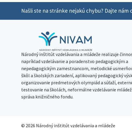
Našli ste na stránke nejakú chybu? Dajte nám o
Národný inštitút vzdelávania a mládeže realizuje činno
napríklad vzdelávanie a poradenstvo pedagogickým a
nepedagogickým zamestnancom, metodické usmerňov
škôl a školských zariadení, aplikovaný pedagogický vý
organizovanie predmetových olympiád a súťaží, extern
testovanie na školách, neformálne vzdelávanie mládeže
správa knižničného fondu.
© 2026 Národný inštitút vzdelávania a mládeže