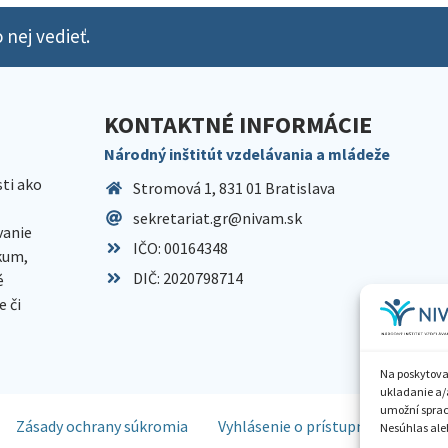
 nej vedieť.
KONTAKTNÉ INFORMÁCIE
Národný inštitút vzdelávania a mládeže
sti ako
Stromová 1, 831 01 Bratislava
sekretariat.gr@nivam.sk
anie
IČO: 00164348
skum,
DIČ: 2020798714
é
 či
Na poskytova
ukladanie a/
umožní spraco
Zásady ochrany súkromia
Vyhlásenie o prístupnosti
Spr
Nesúhlas aleb