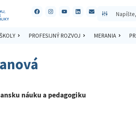
 ŠKOLY
PROFESIJNÝ ROZVOJ
MERANIA
PR
tanová
čiansku náuku a pedagogiku