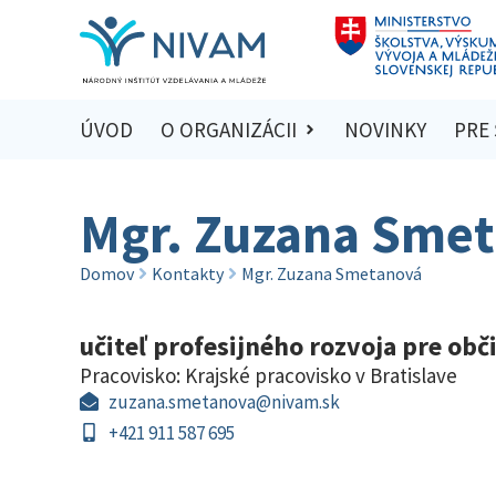
ÚVOD
O ORGANIZÁCII
NOVINKY
PRE
Mgr. Zuzana Sme
Domov
Kontakty
Mgr. Zuzana Smetanová
učiteľ profesijného rozvoja pre ob
Pracovisko:
Krajské pracovisko v Bratislave
zuzana.smetanova@nivam.sk
+421 911 587 695