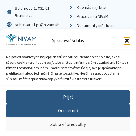
Kde nás nájdete
Stromová 1, 831 01
Bratislava
Pracoviská NIVaM
sekretariat.gr@nivam.sk
Dokumenty inštitúcie
IČO: 00164348
Knižnica
Spravovať Súhlas
DIČ: 2020798714
Na poskytovanie tých najlepších skúseností používame technológie, ako sú
súbory cookie na ukladanie a/alebo prístup k informáciám o zariadení. Súhlas s
týmito technológiami nám umožní spracovávať údaje, ako je správanie pri
prehliadaní alebo jedinečné ID na tejto stránke. Nesúhlas alebo odvolanie
Zásady ochrany súkromia
súhlasu môže nepriaznivo ovplyvniť určité vlastnosti a funkcie.
Vyhlásenie o prístupnosti
Prijať
Sprístupnenie informácií
Odmietnuť
Nastavenia cookies
Zobraziť predvoľby
GDPR