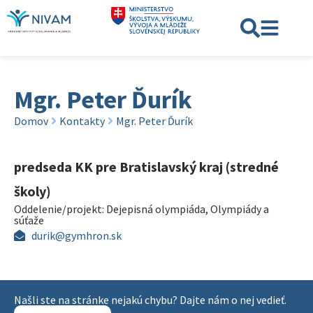
Mgr. Peter Ďurík
Domov
Kontakty
Mgr. Peter Ďurík
predseda KK pre Bratislavský kraj (stredné
školy)
Oddelenie/projekt:
Dejepisná olympiáda
,
Olympiády a
súťaže
durik@gymhron.sk
Našli ste na stránke nejakú chybu? Dajte nám o nej vedieť.