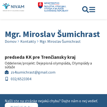
Mgr. Miroslav Šumichrast
Domov
Kontakty
Mgr. Miroslav Šumichrast
predseda KK pre Trenčiansky kraj
Oddelenie/projekt:
Dejepisná olympiáda
,
Olympiády a
súťaže
zs4sumichrast@gmail.com
032/6523304
Našli ste na stránke nejakú chybu? Dajte nám o nej vedieť.