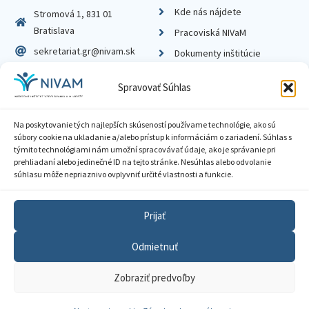
Kde nás nájdete
Stromová 1, 831 01
Bratislava
Pracoviská NIVaM
sekretariat.gr@nivam.sk
Dokumenty inštitúcie
IČO: 00164348
Knižnica
Spravovať Súhlas
DIČ: 2020798714
Na poskytovanie tých najlepších skúseností používame technológie, ako sú
súbory cookie na ukladanie a/alebo prístup k informáciám o zariadení. Súhlas s
týmito technológiami nám umožní spracovávať údaje, ako je správanie pri
prehliadaní alebo jedinečné ID na tejto stránke. Nesúhlas alebo odvolanie
Zásady ochrany súkromia
súhlasu môže nepriaznivo ovplyvniť určité vlastnosti a funkcie.
Vyhlásenie o prístupnosti
Prijať
Sprístupnenie informácií
Odmietnuť
Nastavenia cookies
Zobraziť predvoľby
GDPR