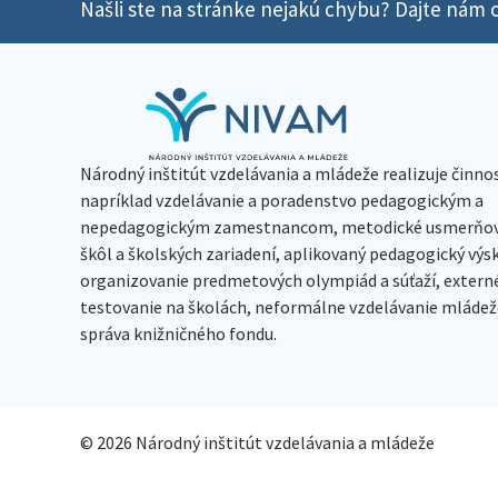
Našli ste na stránke nejakú chybu? Dajte nám o
Národný inštitút vzdelávania a mládeže realizuje činno
napríklad vzdelávanie a poradenstvo pedagogickým a
nepedagogickým zamestnancom, metodické usmerňov
škôl a školských zariadení, aplikovaný pedagogický vý
organizovanie predmetových olympiád a súťaží, extern
testovanie na školách, neformálne vzdelávanie mládeže
správa knižničného fondu.
© 2026 Národný inštitút vzdelávania a mládeže