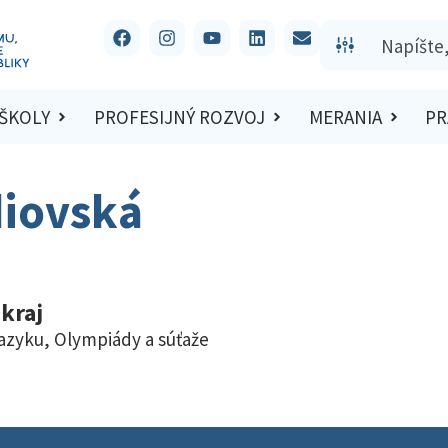
 ŠKOLY
PROFESIJNÝ ROZVOJ
MERANIA
PR
diovská
kraj
jazyku
,
Olympiády a súťaže