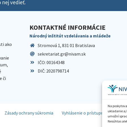
 nej vedieť.
KONTAKTNÉ INFORMÁCIE
Národný inštitút vzdelávania a mládeže
sti ako
Stromová 1, 831 01 Bratislava
sekretariat.gr@nivam.sk
anie
IČO: 00164348
skum,
DIČ: 2020798714
é
 či
Na poskytova
ukladanie a/
Zásady ochrany súkromia
Vyhlásenie o prístupnosti
Spr
umožní spraco
Nesúhlas aleb