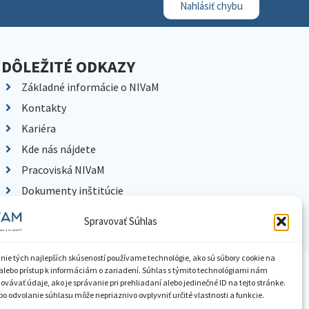
Nahlásiť chybu
DÔLEŽITÉ ODKAZY
Základné informácie o NIVaM
Kontakty
Kariéra
Kde nás nájdete
Pracoviská NIVaM
Dokumenty inštitúcie
Knižnica
Spravovať Súhlas
nie tých najlepších skúseností používame technológie, ako sú súbory cookie na
alebo prístup k informáciám o zariadení. Súhlas s týmito technológiami nám
ístupnenie informácií
Nastavenia cookies
GDPR
vávať údaje, ako je správanie pri prehliadaní alebo jedinečné ID na tejto stránke.
o odvolanie súhlasu môže nepriaznivo ovplyvniť určité vlastnosti a funkcie.