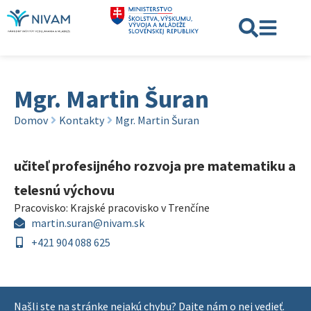
Mgr. Martin Šuran
Domov
Kontakty
Mgr. Martin Šuran
učiteľ profesijného rozvoja pre matematiku a
telesnú výchovu
Pracovisko:
Krajské pracovisko v Trenčíne
martin.suran@nivam.sk
+421 904 088 625
Našli ste na stránke nejakú chybu? Dajte nám o nej vedieť.