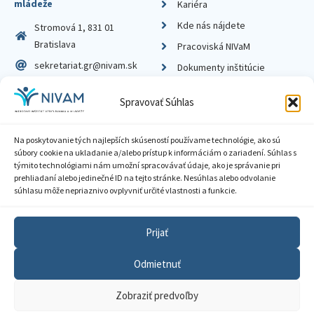
mládeže
Kariéra
Kde nás nájdete
Stromová 1, 831 01
Bratislava
Pracoviská NIVaM
sekretariat.gr@nivam.sk
Dokumenty inštitúcie
IČO: 00164348
Knižnica
Spravovať Súhlas
DIČ: 2020798714
Na poskytovanie tých najlepších skúseností používame technológie, ako sú
súbory cookie na ukladanie a/alebo prístup k informáciám o zariadení. Súhlas s
týmito technológiami nám umožní spracovávať údaje, ako je správanie pri
prehliadaní alebo jedinečné ID na tejto stránke. Nesúhlas alebo odvolanie
Zásady ochrany súkromia
súhlasu môže nepriaznivo ovplyvniť určité vlastnosti a funkcie.
Vyhlásenie o prístupnosti
Prijať
Sprístupnenie informácií
Odmietnuť
Nastavenia cookies
Zobraziť predvoľby
GDPR